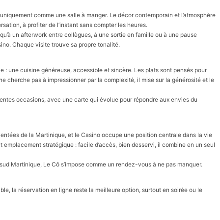
 uniquement comme une salle à manger. Le décor contemporain et l’atmosphère
rsation, à profiter de l’instant sans compter les heures.
qu’à un afterwork entre collègues, à une sortie en famille ou à une pause
no. Chaque visite trouve sa propre tonalité.
le : une cuisine généreuse, accessible et sincère. Les plats sont pensés pour
 ne cherche pas à impressionner par la complexité, il mise sur la générosité et le
férentes occasions, avec une carte qui évolue pour répondre aux envies du
quentées de la Martinique, et le Casino occupe une position centrale dans la vie
t emplacement stratégique : facile d’accès, bien desservi, il combine en un seul
u sud Martinique, Le Cô s’impose comme un rendez-vous à ne pas manquer.
ble, la réservation en ligne reste la meilleure option, surtout en soirée ou le