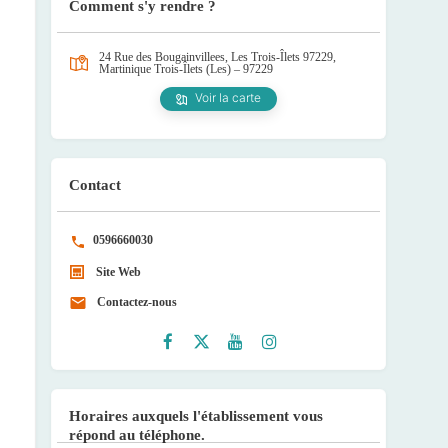
Comment s'y rendre ?
24 Rue des Bougainvillees, Les Trois-Îlets 97229,
Martinique
Trois-Îlets (Les) – 97229
Voir la carte
Contact
0596660030
Site Web
Contactez-nous
Faceb
Twitte
Youtu
Instag
ook
r
be
ram
Horaires auxquels l'établissement vous
répond au téléphone.