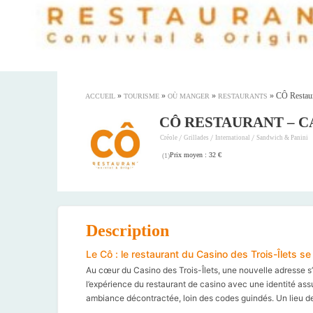
»
»
»
»
CÔ Restaur
ACCUEIL
TOURISME
OÙ MANGER
RESTAURANTS
CÔ RESTAURANT – C
/
/
/
Créole
Grillades
International
Sandwich & Panini
Prix moyen : 32 €
(
1
)
Description
Le Cô : le restaurant du Casino des Trois-Îlets se
Au cœur du Casino des Trois-Îlets, une nouvelle adresse s
l’expérience du restaurant de casino avec une identité ass
ambiance décontractée, loin des codes guindés. Un lieu de 