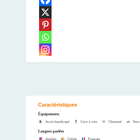
Caractéristiques
Équipements
Accès handicapé
Cave à vins
Climatisé
Non-
Langues parlées
Anglais
Créole
Français