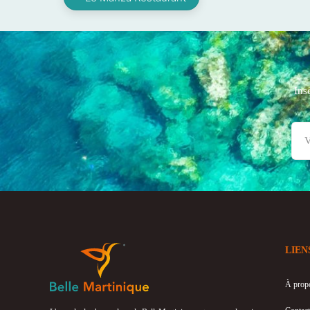
Ins
LIEN
À prop