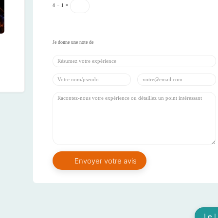
4
−
1
=
Le L