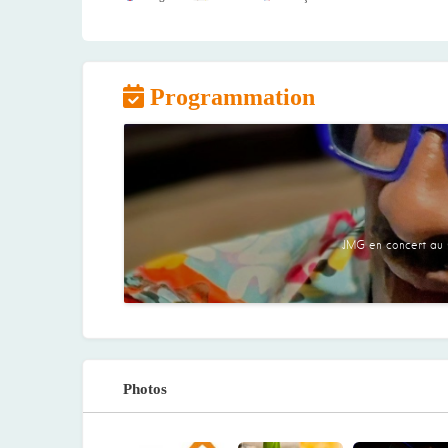
Programmation
JMG en concert au C
Photos