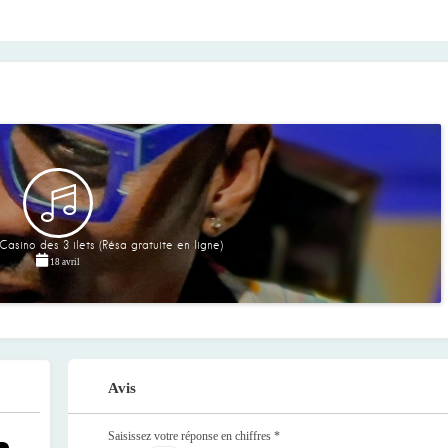
asino des 3 ilets (Résa gratuite en ligne)
18 avril
Avis
Saisissez votre réponse en chiffres
*