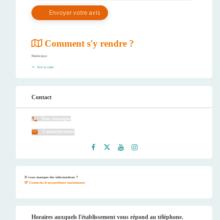
Comment s'y rendre ?
Martinique
Voir la carte
Contact
Non renseigné
Contactez-nous
Faceb
Twitt
Youtu
Instag
ook
er
be
ram
Il vous manque des informations ?
Contactez le propriétaire maintenant.
Horaires auxquels l'établissement vous répond au téléphone.