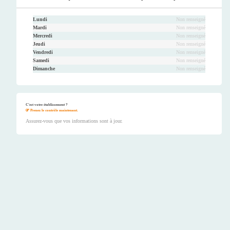
Lundi
Non renseigné
Mardi
Non renseigné
Mercredi
Non renseigné
Jeudi
Non renseigné
Vendredi
Non renseigné
Samedi
Non renseigné
Dimanche
Non renseigné
C'est votre établissement ?
Prenez le contrôle maintenant.
Assurez-vous que vos informations sont à jour.