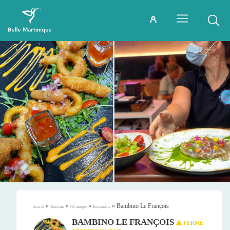
»
»
»
»
Bambino Le François
Accueil
Tourisme
Où manger
Restaurants
BAMBINO LE FRANÇOIS
FERMÉ