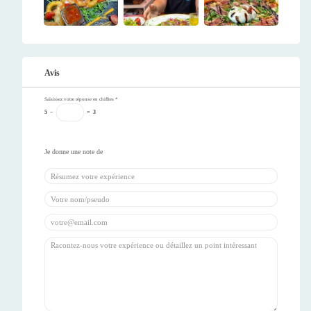
Avis
Saisissez votre réponse en chiffres
*
5
−
=
3