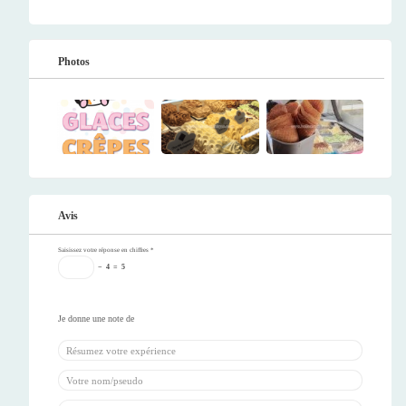
Photos
Avis
Saisissez votre réponse en chiffres
*
−
4
=
5