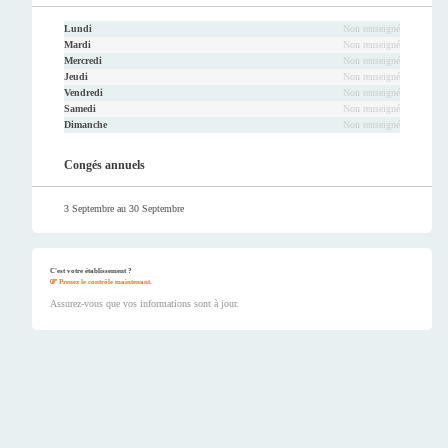
Lundi
Non renseigné
Mardi
Non renseigné
Mercredi
Non renseigné
Jeudi
Non renseigné
Vendredi
Non renseigné
Samedi
Non renseigné
Dimanche
Non renseigné
Congés annuels
3 Septembre au 30 Septembre
C'est votre établissement ?
Prenez le contrôle maintenant.
Assurez-vous que vos informations sont à jour.