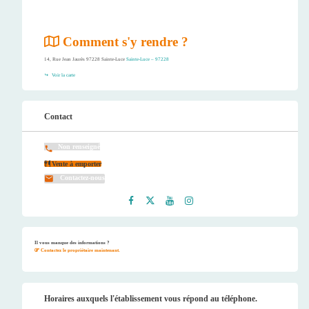
Comment s'y rendre ?
14, Rue Jean Jaurès 97228 Sainte-Luce
Sainte-Luce – 97228
Voir la carte
Contact
Non renseigné
Vente à emporter
Contactez-nous
Faceb
Twitt
Youtu
Instag
ook
er
be
ram
Il vous manque des informations ?
Contactez le propriétaire maintenant.
Horaires auxquels l'établissement vous répond au téléphone.