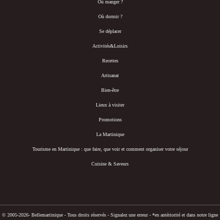
Où manger ?
Où dormir ?
Se déplacer
Activités&Loisirs
Recettes
Artisanat
Bien-être
Lieux à visiter
Promotions
La Martinique
Tourisme en Martinique : que faire, que voir et comment organiser votre séjour
Cuisine & Saveurs
© 2005-2026- Bellemartinique - Tous droits réservés -
Signalez une erreur
-
*en antériorité et dans notre ligne