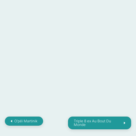
O’péi Martinik
Triple 8 ex Au Bout Du
Monde