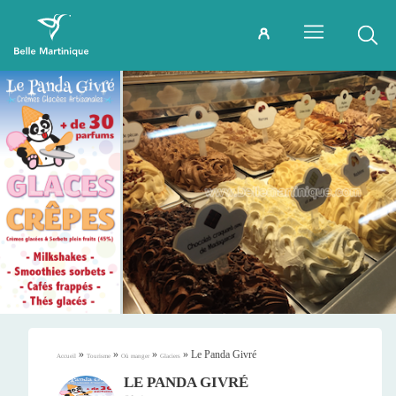
»
»
»
»
Le Panda Givré
Accueil
Tourisme
Où manger
Glaciers
LE PANDA GIVRÉ