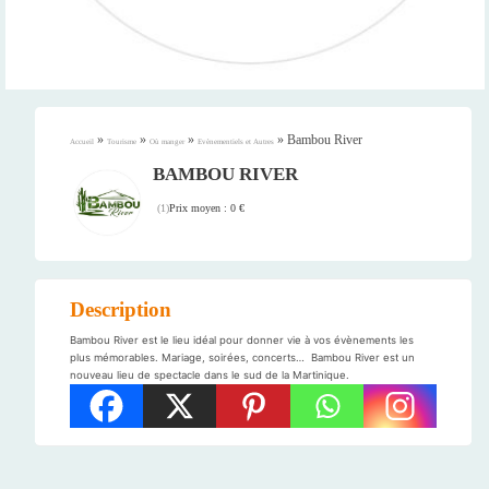
»
»
»
»
Bambou River
Accueil
Tourisme
Où manger
Evènementiels et Autres
BAMBOU RIVER
Prix moyen : 0 €
(
1
)
Description
Bambou River est le lieu idéal pour donner vie à vos évènements les
plus mémorables. Mariage, soirées, concerts… Bambou River est un
nouveau lieu de spectacle dans le sud de la Martinique.