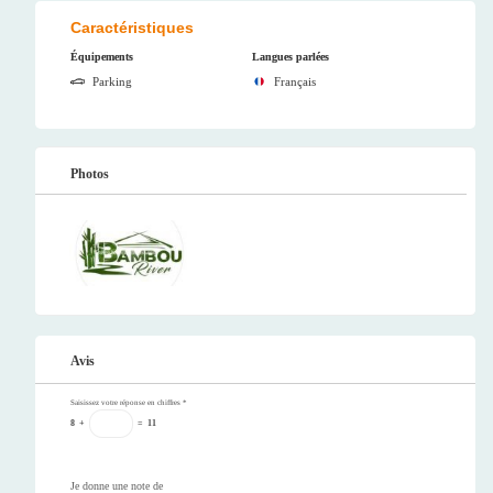
Caractéristiques
Équipements
Langues parlées
Parking
Français
Photos
Avis
Saisissez votre réponse en chiffres
*
8
+
=
11