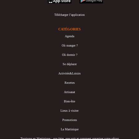
Télécharger l’application
CATÉGORIES
Agenda
Où manger ?
Où dormir ?
Se déplacer
Activités&Loisirs
Recettes
Artisanat
Bien-être
Lieux à visiter
Promotions
La Martinique
Tourisme en Martinique : que faire, que voir et comment organiser votre séjour