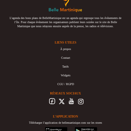
L’agenda des bons plans de BelleMartinique est un agenda qui regroupe tous les événements de
l’île. Pour chaque événement les organisateurs publient leurs soirées sur le site de Belle
Martinique que nous relayons ensuite auprès de la presse, les radios et télévisions.
LIENS UTILES
À propos
Contact
Tarifs
Widgets
CGU / RGPD
RÉSEAUX SOCIAUX
L’APPLICATION
Télécharger l’application de bellemartinique.com sur les stores
appstore
googleplay