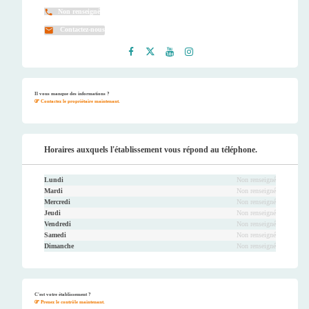
Non renseigné
Contactez-nous
Faceb
Twitt
Youtu
Instag
ook
er
be
ram
Il vous manque des informations ?
Contactez le propriétaire maintenant.
Horaires auxquels l'établissement vous répond au téléphone.
Lundi
Non renseigné
Mardi
Non renseigné
Mercredi
Non renseigné
Jeudi
Non renseigné
Vendredi
Non renseigné
Samedi
Non renseigné
Dimanche
Non renseigné
C'est votre établissement ?
Prenez le contrôle maintenant.