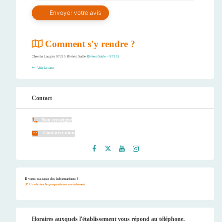
Comment s'y rendre ?
Chemin Laugier 97215 Rivière Salée
Rivière-Salée – 97215
Voir la carte
Contact
Non renseigné
Contactez-nous
Faceb
Twitt
Youtu
Instag
ook
er
be
ram
Il vous manque des informations ?
Contactez le propriétaire maintenant.
Horaires auxquels l'établissement vous répond au téléphone.