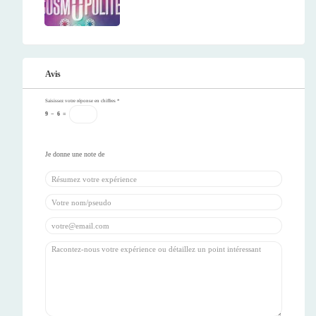
Avis
Saisissez votre réponse en chiffres
*
9
−
6
=