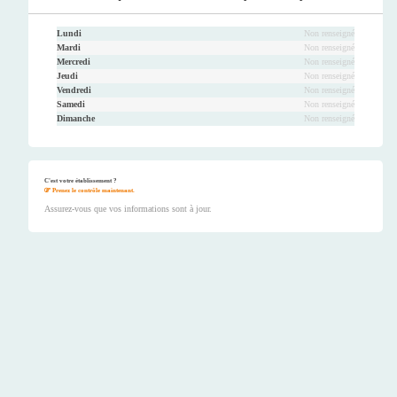
Lundi
Non renseigné
Mardi
Non renseigné
Mercredi
Non renseigné
Jeudi
Non renseigné
Vendredi
Non renseigné
Samedi
Non renseigné
Dimanche
Non renseigné
C'est votre établissement ?
Prenez le contrôle maintenant.
Assurez-vous que vos informations sont à jour.