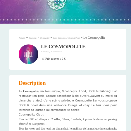
»
»
»
»
Le Cosmopolite
Accueil
Tourisme
Où manger
Bars, Brasseries, Clubs & Pubs
LE COSMOPOLITE
/
Grillades
International
Prix moyen : 0 €
(
1
)
Description
Le Cosmopolite
, un lieu unique, 3 concepts: Food, Drink & Clubbing! Bar
restaurant en patio, Espace dancefloor à ciel ouvert…Ouvert du mardi au
dimanche et doté d’une scène privée, le Cosmopolite Bar vous propose
Drink & Food dans une ambiance lounge et cosy…Le lieu Idéal pour
terminer sa journée ou commencer sa soirée!
Cosmopolite Club :
Plus de 1600 m² d’espace : 2 salles, 3 bars, 8 carbets, 4 pistes de danse, un parking
sécurisé de 500 places…
Tous les week-end (du jeudi au dimanche), le meilleur de la musique internationale: