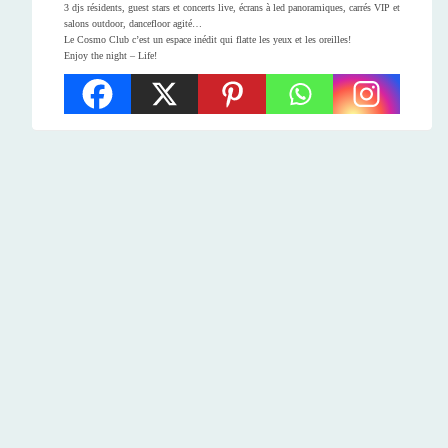
3 djs résidents, guest stars et concerts live, écrans à led panoramiques, carrés VIP et
salons outdoor, dancefloor agité…
Le Cosmo Club c’est un espace inédit qui flatte les yeux et les oreilles!
Enjoy the night – Life!