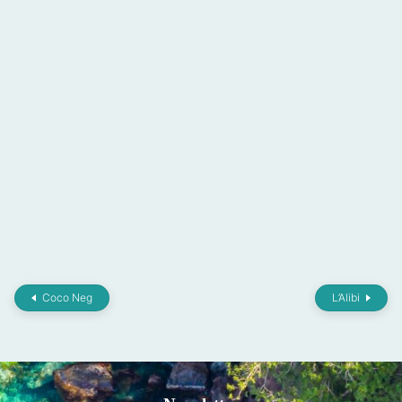
Coco Neg
L’Alibi