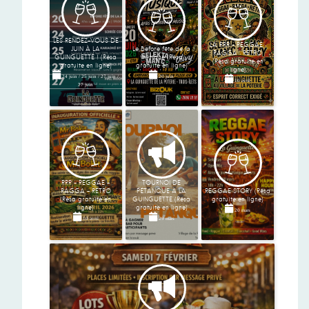
LES RENDEZ-VOUS DE
LA RRR – REGGAE •
JUIN À LA
Le Before fête de la
RAGGA • RETRO
GUINGUETTE ! (Résa
musique (Résa
(Résa gratuite en
gratuite en ligne)
gratuite en ligne)
ligne)
24 juin
/
25 juin
/
27 juin
/
20 juin
10 avril
27 juin
RRR - REGGAE -
TOURNOI DE
RAGGA - RETRO
PÉTANQUE À LA
REGGAE STORY (Résa
(Résa gratuite en
GUINGUETTE (Résa
gratuite en ligne)
ligne)
gratuite en ligne)
20 mars
10 avril
29 mars