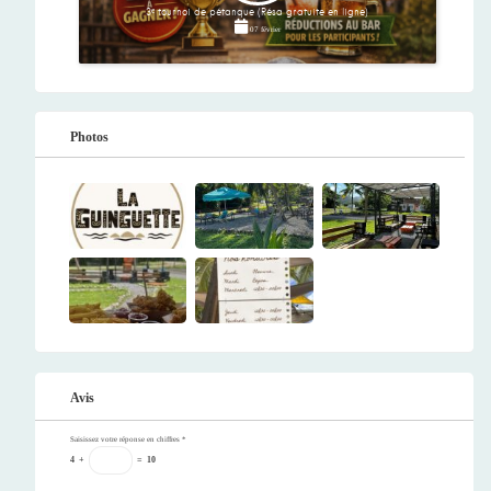
3ᵉ tournoi de pétanque (Résa gratuite en ligne)
07 février
Photos
Avis
Saisissez votre réponse en chiffres
*
4
+
=
10