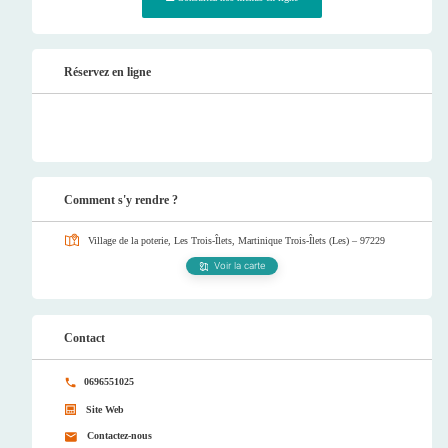
Réservez en ligne
Comment s'y rendre ?
Village de la poterie, Les Trois-Îlets, Martinique
Trois-Îlets (Les) – 97229
Voir la carte
Contact
0696551025
Site Web
Contactez-nous