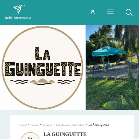
»
»
»
»
La Guinguette
Accueil
Tourisme
Où manger
Bars, Brasseries, Clubs & Pubs
LA GUINGUETTE