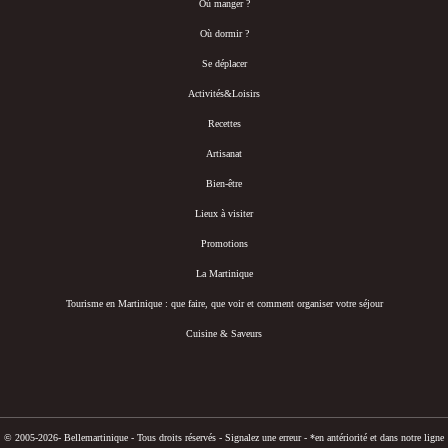
Où manger ?
Où dormir ?
Se déplacer
Activités&Loisirs
Recettes
Artisanat
Bien-être
Lieux à visiter
Promotions
La Martinique
Tourisme en Martinique : que faire, que voir et comment organiser votre séjour
Cuisine & Saveurs
© 2005-2026- Bellemartinique - Tous droits réservés -
Signalez une erreur
-
*en antériorité et dans notre ligne