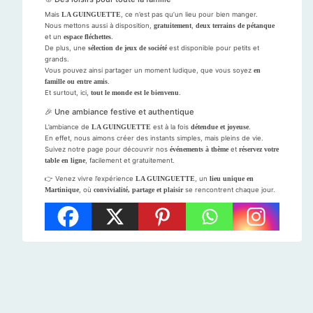
Mais
LA GUINGUETTE
, ce n’est pas qu’un lieu pour bien manger.
Nous mettons aussi à disposition,
gratuitement
,
deux terrains de pétanque
et un
espace fléchettes
.
De plus, une
sélection de jeux de société
est disponible pour petits et
grands.
Vous pouvez ainsi partager un moment ludique, que vous soyez
en
famille ou entre amis
.
Et surtout, ici,
tout le monde est le bienvenu
.
🎉 Une ambiance festive et authentique
L’ambiance de
LA GUINGUETTE
est à la fois
détendue et joyeuse
.
En effet, nous aimons créer des instants simples, mais pleins de vie.
Suivez notre page pour découvrir nos
événements à thème
et
réservez votre
table en ligne
, facilement et gratuitement.
👉 Venez vivre l’expérience
LA GUINGUETTE
, un
lieu unique en
Martinique
, où
convivialité, partage et plaisir
se rencontrent chaque jour.