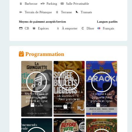
Barbecue
Parking
Salle Privatisable
Terrain de Pétanque
Terrasse
Transats
Moyens de paiement acceptés
Services
Langues parlées
CB
Espèces
À emporter
Dîner
Français
Programmation
SOIRÉE 100% BELGE À
Martin Bellonie en
Karaoké à La
LA GUINGUETTE !
acoustique (Résa
Guiguette (Résa
(Résa gratuite en
gratuite en ligne)
gratuite en ligne)
ligne)
16 juillet
25 juin
26 juin