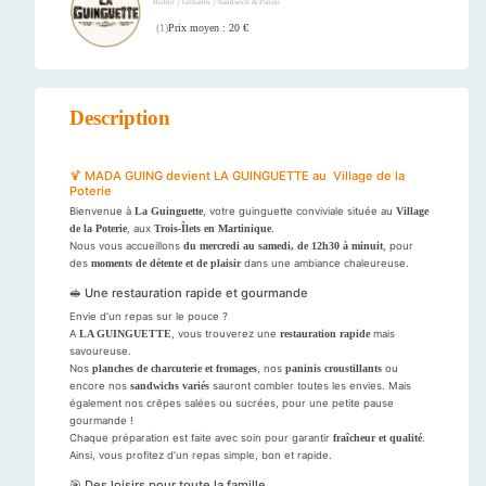
/
/
Bistrot
Grillades
Sandwich & Panini
Prix moyen : 20 €
(
1
)
Description
🍹 MADA GUING devient LA GUINGUETTE au Village de la
Poterie
Bienvenue à
La Guinguette
, votre guinguette conviviale située au
Village
de la Poterie
, aux
Trois-Îlets en Martinique
.
Nous vous accueillons
du mercredi au samedi, de 12h30 à minuit
, pour
des
moments de détente et de plaisir
dans une ambiance chaleureuse.
🥪 Une restauration rapide et gourmande
Envie d’un repas sur le pouce ?
A
LA GUINGUETTE
, vous trouverez une
restauration rapide
mais
savoureuse.
Nos
planches de charcuterie et fromages
, nos
paninis croustillants
ou
encore nos
sandwichs variés
sauront combler toutes les envies. Mais
également nos crêpes salées ou sucrées, pour une petite pause
gourmande !
Chaque préparation est faite avec soin pour garantir
fraîcheur et qualité
.
Ainsi, vous profitez d’un repas simple, bon et rapide.
🎯 Des loisirs pour toute la famille