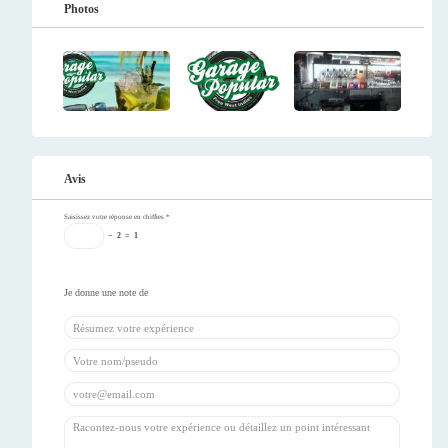
Photos
Avis
Saisissez votre réponse en chiffres
*
−
2
=
1