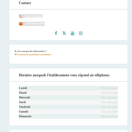
Contact
Non renseigné
Contactez-nous
Faceb
Twitt
Youtu
Instag
ook
er
be
ram
Il vous manque des informations ?
Contactez le propriétaire maintenant.
Horaires auxquels l'établissement vous répond au téléphone.
Lundi
Non renseigné
Mardi
Non renseigné
Mercredi
Non renseigné
Jeudi
Non renseigné
Vendredi
Non renseigné
Samedi
Non renseigné
Dimanche
Non renseigné