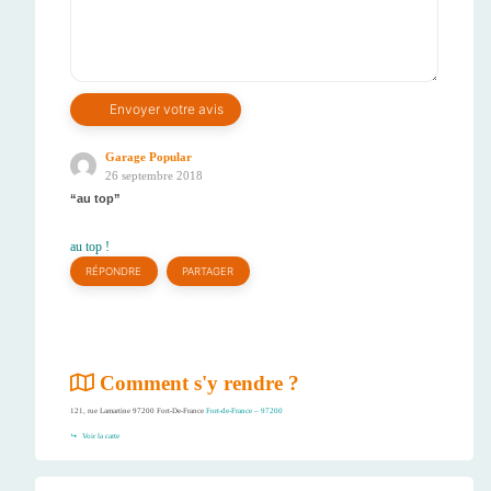
Garage Popular
26 septembre 2018
au top
au top !
RÉPONDRE
PARTAGER
Comment s'y rendre ?
121, rue Lamartine 97200 Fort-De-France
Fort-de-France – 97200
Voir la carte