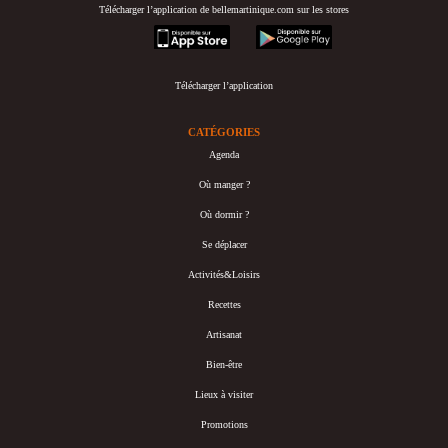
Télécharger l’application de bellemartinique.com sur les stores
appstore
googleplay
Télécharger l’application
CATÉGORIES
Agenda
Où manger ?
Où dormir ?
Se déplacer
Activités&Loisirs
Recettes
Artisanat
Bien-être
Lieux à visiter
Promotions