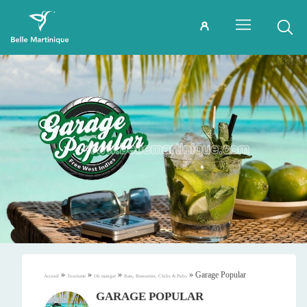
»
»
»
»
Garage Popular
Accueil
Tourisme
Où manger
Bars, Brasseries, Clubs & Pubs
GARAGE POPULAR