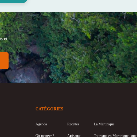
s et
CATÉGORIES
Agenda
Recettes
La Martinique
Où manger ?
Artisanat
Tourisme en Martinique : que f