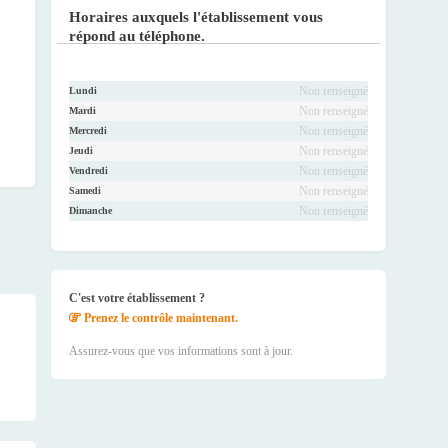
ook
r
be
ram
Horaires auxquels l'établissement vous
répond au téléphone.
Non renseigné
Lundi
Non renseigné
Mardi
Non renseigné
Mercredi
Non renseigné
Jeudi
Non renseigné
Vendredi
Non renseigné
Samedi
Non renseigné
Dimanche
C'est votre établissement ?
Prenez le contrôle maintenant.
Assurez-vous que vos informations sont à jour.