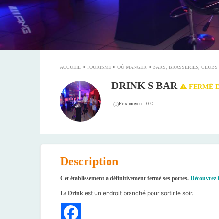
»
»
»
ACCUEIL
TOURISME
OÙ MANGER
BARS, BRASSERIES, CLUBS
DRINK S BAR
FERMÉ D
Prix moyen : 0 €
(
1
)
Description
Cet établissement a définitivement fermé ses portes.
Découvrez i
est un endroit branché pour sortir le soir.
Le Drink