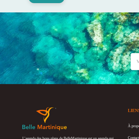
Ins
LIEN
À prop
Contact
L’agenda des bons plans de BelleMartinique est un agenda qui