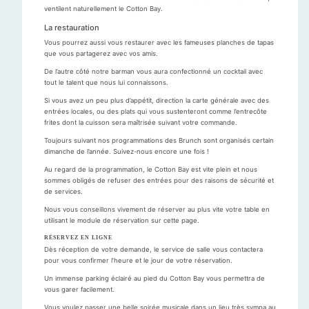
ventilent naturellement le Cotton Bay.
La restauration
Vous pourrez aussi vous restaurer avec les fameuses planches de tapas
que vous partagerez avec vos amis.
De l’autre côté notre barman vous aura confectionné un cocktail avec
tout le talent que nous lui connaissons.
Si vous avez un peu plus d’appétit, direction la carte générale avec des
entrées locales, ou des plats qui vous sustenteront comme l’entrecôte
frites dont la cuisson sera maîtrisée suivant votre commande.
Toujours suivant nos programmations des Brunch sont organisés certain
dimanche de l’année. Suivez-nous encore une fois !
Au regard de la programmation, le Cotton Bay est vite plein et nous
sommes obligés de refuser des entrées pour des raisons de sécurité et
de services.
Nous vous conseillons vivement de réserver au plus vite votre table en
utilisant le module de réservation sur cette page.
RÉSERVEZ EN LIGNE
Dès réception de votre demande, le service de salle vous contactera
pour vous confirmer l’heure et le jour de votre réservation.
Un immense parking éclairé au pied du Cotton Bay vous permettra de
vous garer facilement.
Vous voulez passer une belle soirée musicale dans un lieu très sympa au