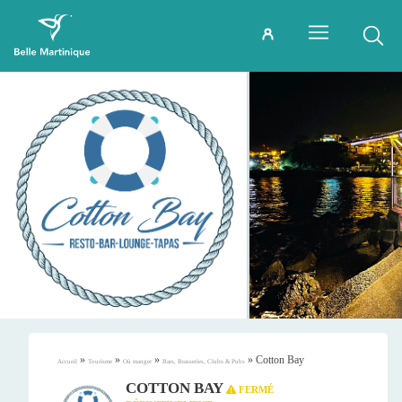
»
»
»
»
Cotton Bay
Accueil
Tourisme
Où manger
Bars, Brasseries, Clubs & Pubs
COTTON BAY
FERMÉ