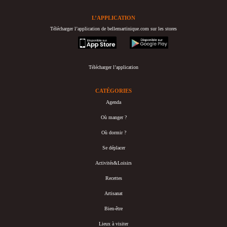
L’APPLICATION
Télécharger l’application de bellemartinique.com sur les stores
appstore
googleplay
Télécharger l’application
CATÉGORIES
Agenda
Où manger ?
Où dormir ?
Se déplacer
Activités&Loisirs
Recettes
Artisanat
Bien-être
Lieux à visiter