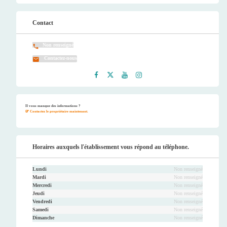
Contact
Non renseigné
Contactez-nous
Faceb
Twitt
Youtu
Instag
ook
er
be
ram
Il vous manque des informations ?
Contactez le propriétaire maintenant.
Horaires auxquels l'établissement vous répond au téléphone.
Lundi
Non renseigné
Mardi
Non renseigné
Mercredi
Non renseigné
Jeudi
Non renseigné
Vendredi
Non renseigné
Samedi
Non renseigné
Dimanche
Non renseigné