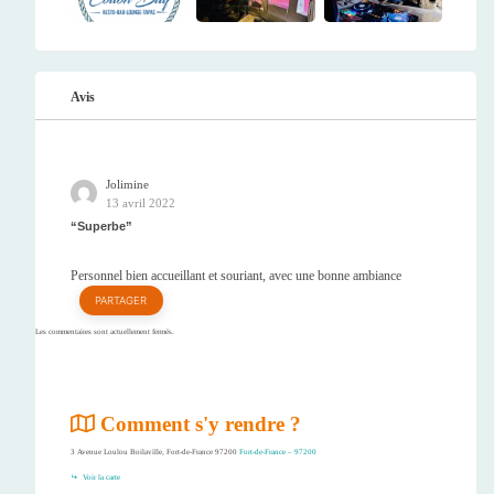
Avis
Jolimine
13 avril 2022
Superbe
Personnel bien accueillant et souriant, avec une bonne ambiance
PARTAGER
Les commentaires sont actuellement fermés.
Comment s'y rendre ?
3 Avenue Loulou Boilaville, Fort-de-France 97200
Fort-de-France – 97200
Voir la carte