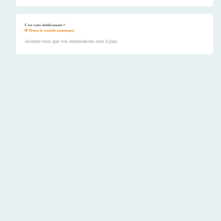
C'est votre établissement ?
Prenez le contrôle maintenant.
Assurez-vous que vos informations sont à jour.