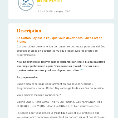
DÉFINITIVEMENT
Tapas
Prix moyen : 25 €
5.0 / 1 Avis
Description
Le Cotton Bay est le lieu que vous devez découvrir à Fort de
France.
Cet endroit est devenu le lieu de rencontre des locaux pour des soirées
cocktails et tapas en écoutant la musique locale avec les artistes en
programmation.
Vous ne pouvez plus réserver dans ce restaurant car celui-ci n’a pas maintenu
son compte professionnel à jour. Vous pouvez en revanche réserver dans
d’autres restaurants très proche en cliquant sur ce lien
ICI
La programmation
Suivez bien cette page et notamment en bas sous la rubrique «
Programmation » car au Cotton Bay ça bouge toutes les fins de semaine.
Vous aimez la musique caribéenne ?
Valérie LOURI, Perle LAMA, Thierry LOF, Orlane, E.Sy KENNENGA, Pipo
GERTRUDE, Eric VIRGAL, Jean-Luc GUANEL, et bien d’autres encore.
Ils sont là pour vous avec leur magnifique voix et leur orchestre que
vous écouterez harmonieusement tout en dansant au vent des alizés qui