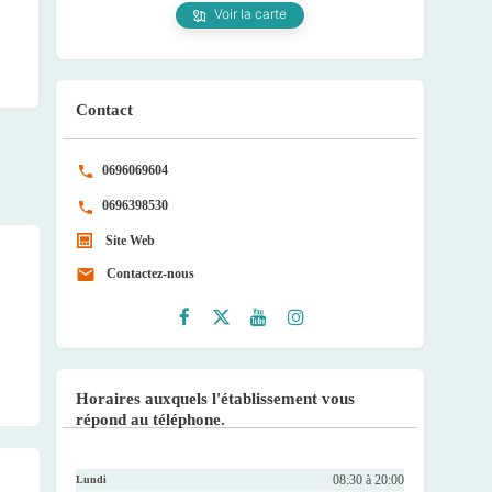
Voir la carte
Contact
0696069604
0696398530
Site Web
Contactez-nous
Faceb
Twitte
Youtu
Instag
ook
r
be
ram
Horaires auxquels l'établissement vous
répond au téléphone.
08:30 à 20:00
Lundi