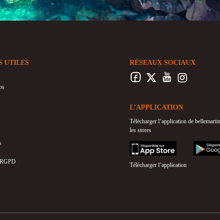
S UTILES
RÉSEAUX SOCIAUX
os
L’APPLICATION
Télécharger l’application de bellemart
les stores
s
appstore
googleplay
 RGPD
Télécharger l’application