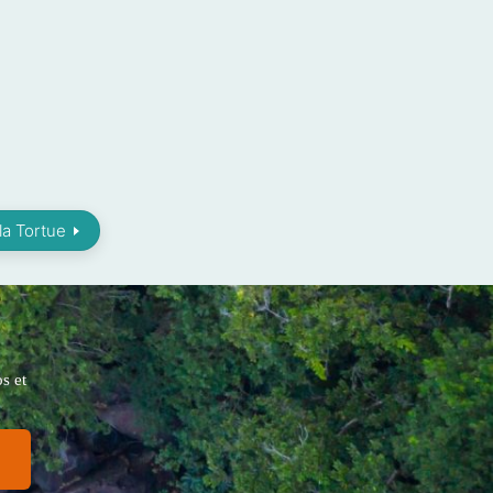
lla Tortue
s et