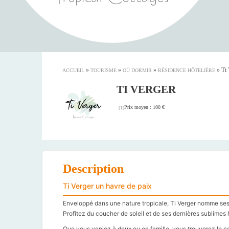
»
»
»
»
Ti 
ACCUEIL
TOURISME
OÙ DORMIR
RÉSIDENCE HÔTELIÈRE
TI VERGER
Prix moyen : 100 €
(
1
)
Description
Ti Verger un havre de paix
Enveloppé dans une nature tropicale, Ti Verger nomme ses 
Profitez du coucher de soleil et de ses dernières sublimes 
Que vous veniez à deux ou en famille, vous trouverez le co