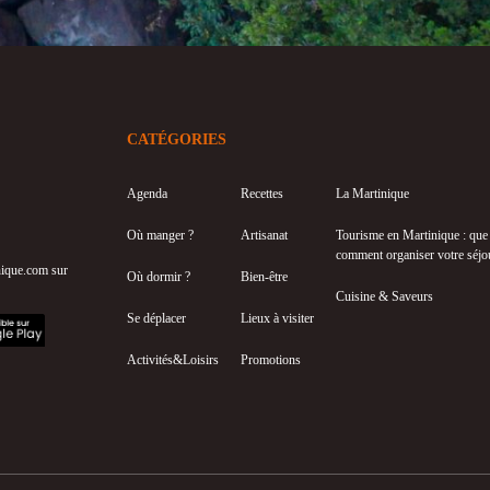
CATÉGORIES
Agenda
Recettes
La Martinique
Où manger ?
Artisanat
Tourisme en Martinique : que f
comment organiser votre séjo
inique.com sur
Où dormir ?
Bien-être
Cuisine & Saveurs
Se déplacer
Lieux à visiter
Activités&Loisirs
Promotions