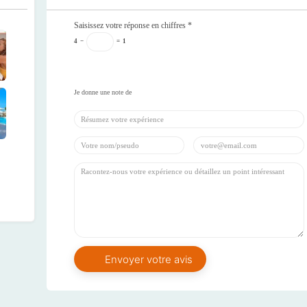
Saisissez votre réponse en chiffres
*
4
−
=
1