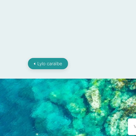
Lylo caraïbe
Ins