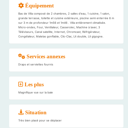
Équipement
Bas de Villa composé de 2 chambres, 2 salles d'eau, 1 cuisine, 1 salon,
grande terrasse, toilette et cuisine extérieure, piscine semi enterrée 6 m
sur 3 m de profondeur 1m56 et 1m46 . Villa entièrement climatisée.
Micro-ondes, Four, Ventilateur, Casserolec, Machine à laver, 3
Téléviseurs, Canal satellite, Internet, Chromcast, Réfrigérateur,
Congélateur, Matelas gonflable, Clic-Clac, Lit double, Lit gigogne.
Services annexes
Draps et serviettes fournis
Les plus
Magnifique vue sur la baie
Situation
Très bien placé pour se déplacer