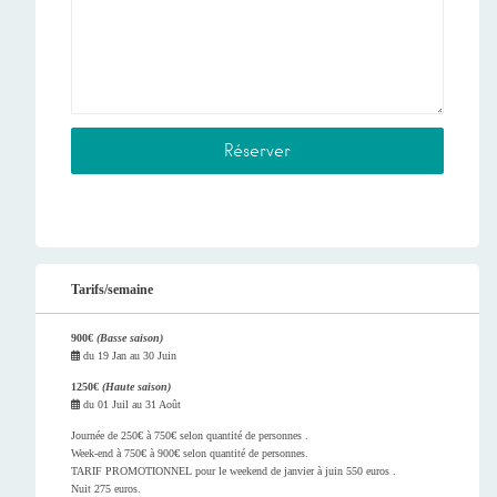
Tarifs/semaine
900€
(Basse saison)
du
19 Jan
au
30 Juin
1250€
(Haute saison)
du
01 Juil
au
31 Août
Journée de 250€ à 750€ selon quantité de personnes .
Week-end à 750€ à 900€ selon quantité de personnes.
TARIF PROMOTIONNEL pour le weekend de janvier à juin 550 euros .
Nuit 275 euros.