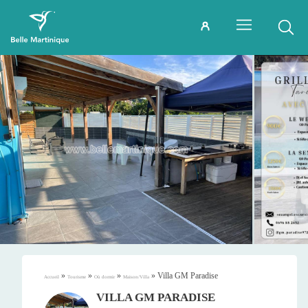
»
»
»
»
Villa GM Paradise
Accueil
Tourisme
Où dormir
Maison/Villa
VILLA GM PARADISE