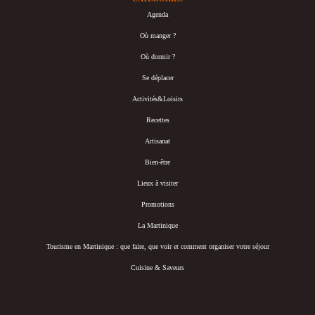
Agenda
Où manger ?
Où dormir ?
Se déplacer
Activités&Loisirs
Recettes
Artisanat
Bien-être
Lieux à visiter
Promotions
La Martinique
Tourisme en Martinique : que faire, que voir et comment organiser votre séjour
Cuisine & Saveurs