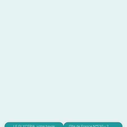
LE GLYCERIA, votre havre
Gîte de France N°530 – 2