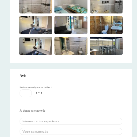
Avis
Saisissez votre réponse en chiffres
*
−
3
=
6