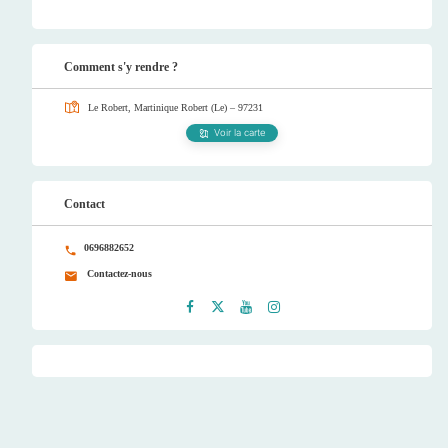
Comment s'y rendre ?
Le Robert, Martinique
Robert (Le) – 97231
Voir la carte
Contact
0696882652
Contactez-nous
Faceb
Twitt
Youtu
Instag
ook
er
be
ram