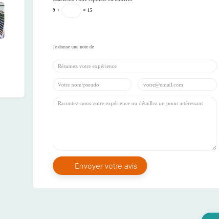
9
+
=
15