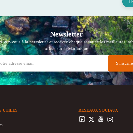
TI
Newsletter
crivez-vous à la newsletter et recevez chaque semaine les meilleures info
offres sur la Martinique
S UTILES
RÉSEAUX SOCIAUX
os