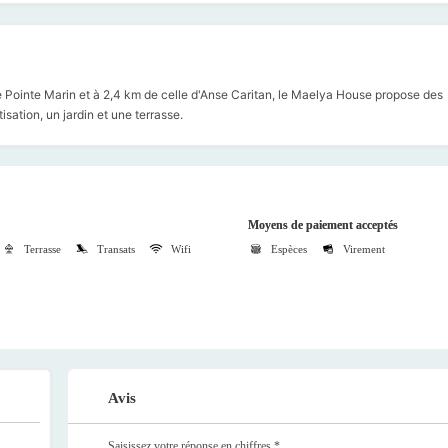
 Pointe Marin et à 2,4 km de celle d'Anse Caritan, le Maelya House propose des
sation, un jardin et une terrasse.
Moyens de paiement acceptés
Terrasse
Transats
Wifi
Espèces
Virement
Avis
Saisissez votre réponse en chiffres
*