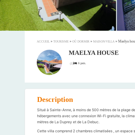
»
»
»
»
Maelya hou
ACCUEIL
TOURISME
OÙ DORMIR
MAISON/VILLA
MAELYA HOUSE
6 pers.
(
1
)
Description
Situé à Sainte-Anne, à moins de 500 mètres de la plage de
hébergements avec une connexion Wi-Fi gratuite, la climatisa
mètres de La Duprey et de La Debuc.
Cette villa comprend 2 chambres climatisées , un espace sa