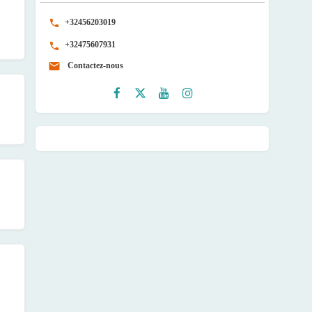
+32456203019
+32475607931
Contactez-nous
Faceb
Twitte
Youtu
Instag
ook
r
be
ram