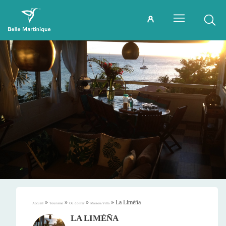
»
»
»
»
La Liméña
Accueil
Tourisme
Où dormir
Maison/Villa
LA LIMÉÑA