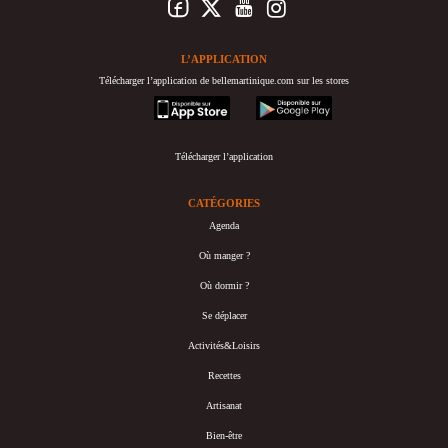
L’APPLICATION
Télécharger l’application de bellemartinique.com sur les stores
appstore
googleplay
Télécharger l’application
CATÉGORIES
Agenda
Où manger ?
Où dormir ?
Se déplacer
Activités&Loisirs
Recettes
Artisanat
Bien-être