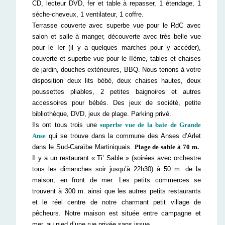
CD, lecteur DVD, fer et table à repasser, 1 étendage, 1
sèche-cheveux, 1 ventilateur, 1 coffre.
Terrasse couverte avec superbe vue pour le RdC avec
salon et salle à manger, découverte avec très belle vue
pour le Ier (il y a quelques marches pour y accéder),
couverte et superbe vue pour le IIème, tables et chaises
de jardin, douches extérieures, BBQ. Nous tenons à votre
disposition deux lits bébé, deux chaises hautes, deux
poussettes pliables, 2 petites baignoires et autres
accessoires pour bébés. Des jeux de société, petite
bibliothèque, DVD, jeux de plage.
Parking privé.
Ils ont tous trois une
superbe vue de la baie de Grande
Anse
qui se trouve dans la commune des Anses d’Arlet
dans le Sud-Caraïbe Martiniquais.
Plage de sable à 70 m.
Il y a un restaurant « Ti’ Sable » (soirées avec orchestre
tous les dimanches soir jusqu’à 22h30) à 50 m. de la
maison, en front de mer. Les petits commerces se
trouvent à 300 m. ainsi que les autres petits restaurants
et le réel centre de notre charmant petit village de
pêcheurs. Notre maison est située entre campagne et
mer, au pied d’une rue privée sans issue.