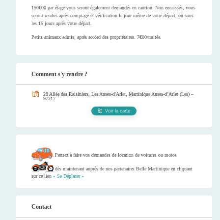
150€00 par étage vous seront également demandés en caution. Non encaissés, vous
seront rendus après comptage et vérification le jour même de votre départ, ou sous
les 15 jours après votre départ.
Petits animaux admis, après accord des propriétaires. 7€00/nuitée.
Comment s'y rendre ?
28 Allée des Raisiniers, Les Anses-d'Arlet, Martinique
Anses-d’Arlet (Les) –
97217
Voir la carte
Pensez à faire vos demandes de location de voitures ou motos
dès maintenant auprès de nos partenaires Belle Martinique en cliquant
sur ce lien
« Se Déplacer »
Contact