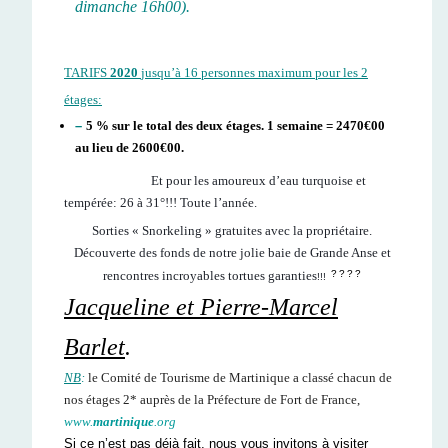
dimanche 16h00).
TARIFS
2020
jusqu’à 16 personnes maximum pour les 2
étages:
–
5 % sur le total des deux étages. 1 semaine = 2470€00
au lieu de 2600€00.
Et pour les amoureux d’eau turquoise et
tempérée: 26 à 31°!!! Toute l’année.
Sorties « Snorkeling » gratuites avec la propriétaire.
Découverte des fonds de notre jolie baie de Grande Anse et
rencontres incroyables tortues garanties
?
?
?
?
!!!
Jacqueline et Pierre-Marcel
Barlet
.
NB
:
le Comité de Tourisme de Martinique a classé chacun de
nos étages 2* auprès de la Préfecture de Fort de France
,
www.
martinique
.org
Si ce n’est pas déjà fait, nous vous invitons à visiter