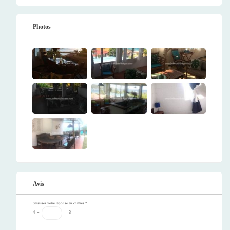
Photos
Avis
Saisissez votre réponse en chiffres
*
4
−
=
3