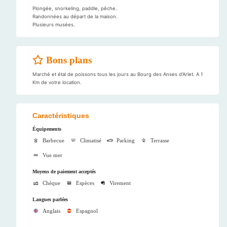
Plongée, snorkeling, paddle, pêche.
Randonnées au départ de la maison.
Plusieurs musées.
Bons plans
Marché et étal de poissons tous les jours au Bourg des Anses d'Arlet. A 1
Km de votre location.
Caractéristiques
Équipements
Barbecue
Climatisé
Parking
Terrasse
Vue mer
Moyens de paiement acceptés
Chèque
Espèces
Virement
Langues parlées
Anglais
Espagnol