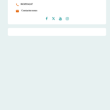
0650934247
Contactez-nous
Faceb
Twitt
Youtu
Instag
ook
er
be
ram