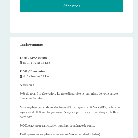
Tarifs/semaine
1200€
(Basse saison)
du
17 Nov
au
19 Déc
1200€
(Haute saison)
du
17 Nov
au
19 Déc
Autres frais:
30% du total à la réservation. Le reste dû payable le jour même de votre arrivée
dans votre location.
Mise en place par la Mairie des Anses d’Arlet depuis le 30 Mars 2015, la taxe de
séjour est de 0€80/nuitée/personne. A payer à part en espèces ou chèque libellé à
notre nom.
50€00/étage pour participation aux frais de ménage de sortie.
15€00/personne supplémentaire/jour (4 Maximum, dont 2 bébés) .