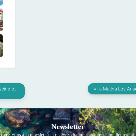
scine et
Villa Matina Les Anse
Newsletter
crivez-vous à la newsletter et recevez chaque semaine les meilleures info