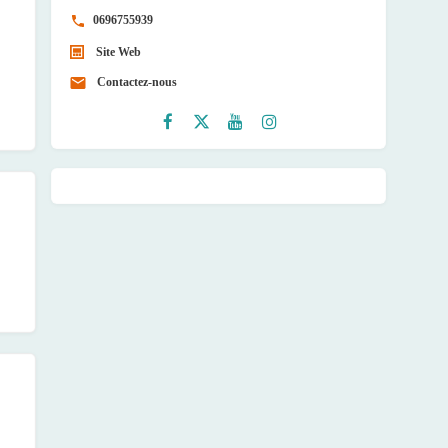
0696755939
Site Web
Contactez-nous
Faceb
Twitte
Youtu
Instag
ook
r
be
ram