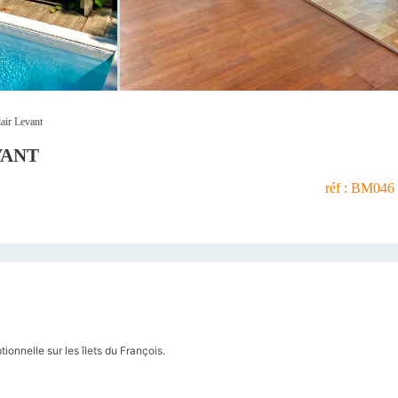
air Levant
VANT
réf : BM046
onnelle sur les îlets du François.