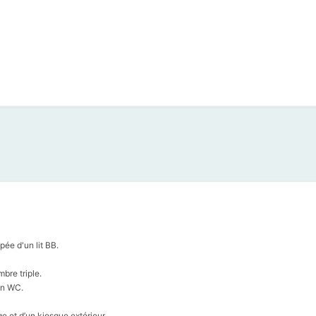
ée d'un lit BB.
bre triple.
un WC.
e et d’un kiosque extérieur.