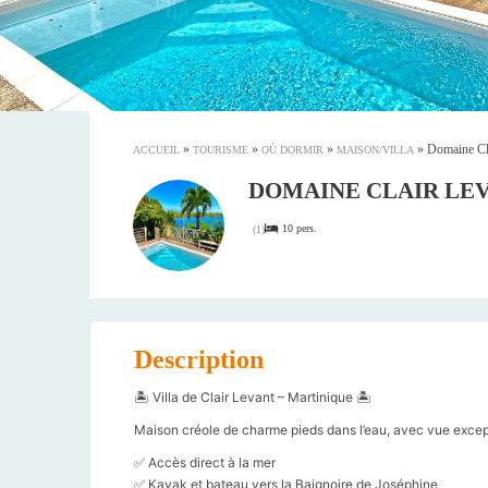
»
»
»
»
Domaine Cl
ACCUEIL
TOURISME
OÙ DORMIR
MAISON/VILLA
DOMAINE CLAIR LE
10 pers.
(
1
)
Description
🏝️ Villa de Clair Levant – Martinique 🏝️
Maison créole de charme pieds dans l’eau, avec vue excepti
✅ Accès direct à la mer
✅ Kayak et bateau vers la Baignoire de Joséphine