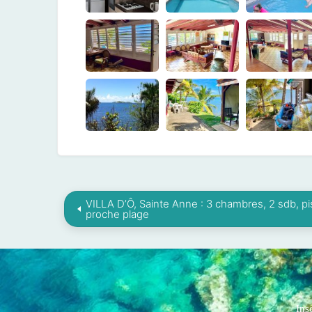
VILLA D’Ô, Sainte Anne : 3 chambres, 2 sdb, pi
proche plage
Ins