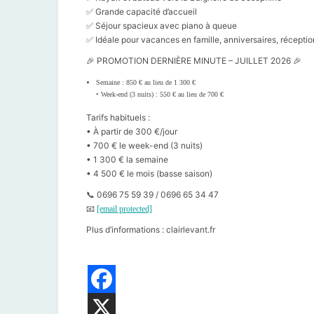
✅ Grande capacité d’accueil
✅ Séjour spacieux avec piano à queue
✅ Idéale pour vacances en famille, anniversaires, récept
🎉 PROMOTION DERNIÈRE MINUTE – JUILLET 2026 🎉
Semaine : 850 € au lieu de 1 300 €
• Week-end (3 nuits) : 550 € au lieu de 700 €
Tarifs habituels :
• À partir de 300 €/jour
• 700 € le week-end (3 nuits)
• 1 300 € la semaine
• 4 500 € le mois (basse saison)
📞 0696 75 59 39 / 0696 65 34 47
📧
[email protected]
Plus d’informations : clairlevant.fr