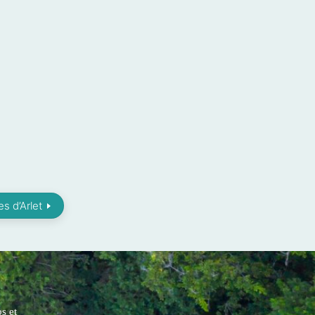
s d’Arlet
s et