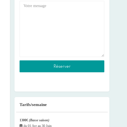
Tarifs/semaine
1300€
(Basse saison)
du
01 Avr
au
30 Juin