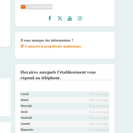
Contactez-nous
Faceb
Twitte
Youtu
Instag
ook
r
be
ram
Il vous manque des informations ?
Contactez le propriétaire maintenant.
Horaires auxquels l'établissement vous
répond au téléphone.
Non renseigné
Lundi
Non renseigné
Mardi
Non renseigné
Mercredi
Non renseigné
Jeudi
Non renseigné
Vendredi
Non renseigné
Samedi
Non renseigné
Dimanche