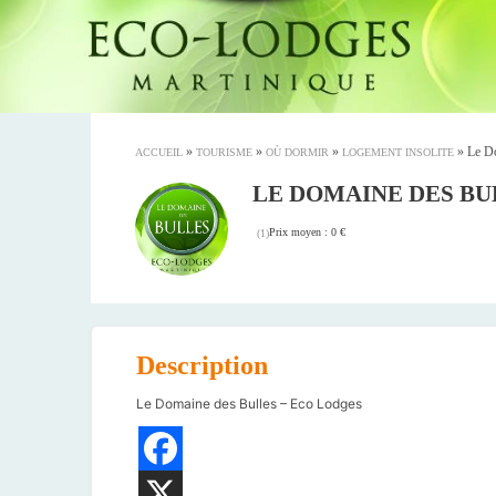
»
»
»
»
Le D
ACCUEIL
TOURISME
OÙ DORMIR
LOGEMENT INSOLITE
LE DOMAINE DES BU
Prix moyen : 0 €
(
1
)
Description
Le Domaine des Bulles – Eco Lodges