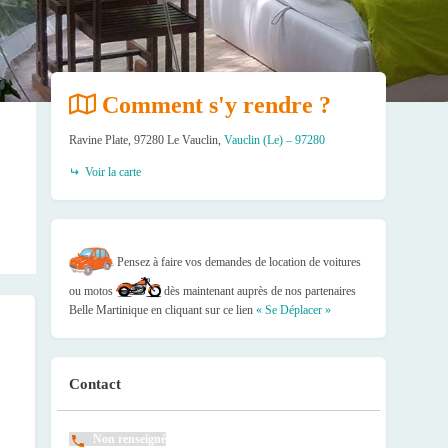
Comment s'y rendre ?
Ravine Plate, 97280 Le Vauclin,
Vauclin (Le) – 97280
Voir la carte
Pensez à faire vos demandes de location de voitures
ou motos
dès maintenant auprès de nos partenaires
Belle Martinique en cliquant sur ce lien
« Se Déplacer »
Contact
Non renseigné