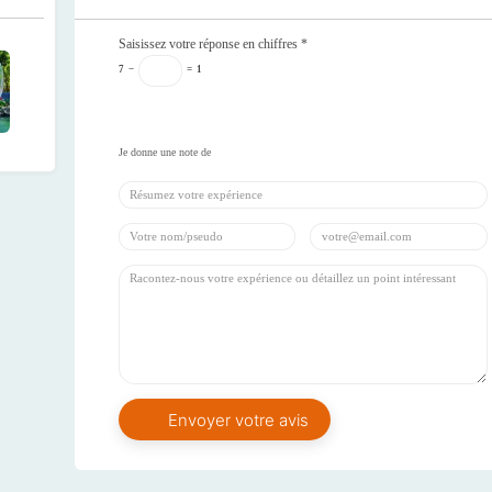
Saisissez votre réponse en chiffres
*
7
−
=
1