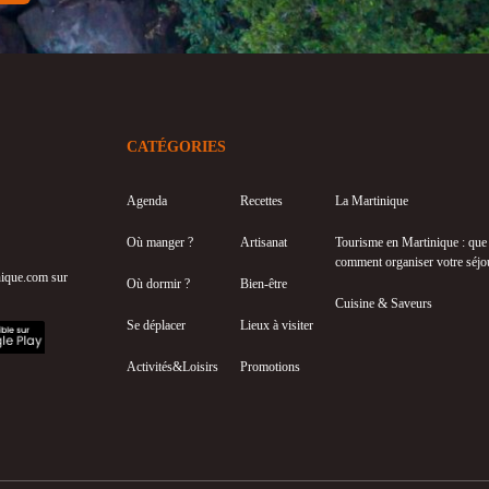
CATÉGORIES
Agenda
Recettes
La Martinique
Où manger ?
Artisanat
Tourisme en Martinique : que f
comment organiser votre séjo
inique.com sur
Où dormir ?
Bien-être
Cuisine & Saveurs
Se déplacer
Lieux à visiter
Activités&Loisirs
Promotions