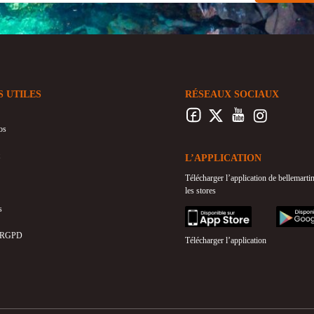
S UTILES
RÉSEAUX SOCIAUX
os
L’APPLICATION
Télécharger l’application de bellemart
les stores
s
appstore
googleplay
 RGPD
Télécharger l’application