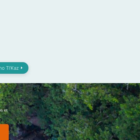
no Ti’Kaz
s et