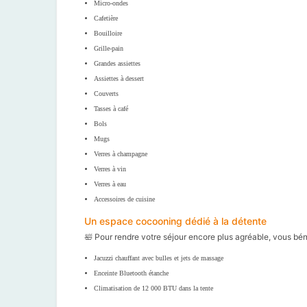
Micro-ondes
Cafetière
Bouilloire
Grille-pain
Grandes assiettes
Assiettes à dessert
Couverts
Tasses à café
Bols
Mugs
Verres à champagne
Verres à vin
Verres à eau
Accessoires de cuisine
Un espace cocooning dédié à la détente
🛀 Pour rendre votre séjour encore plus agréable, vous bé
Jacuzzi chauffant avec bulles et jets de massage
Enceinte Bluetooth étanche
Climatisation de 12 000 BTU dans la tente