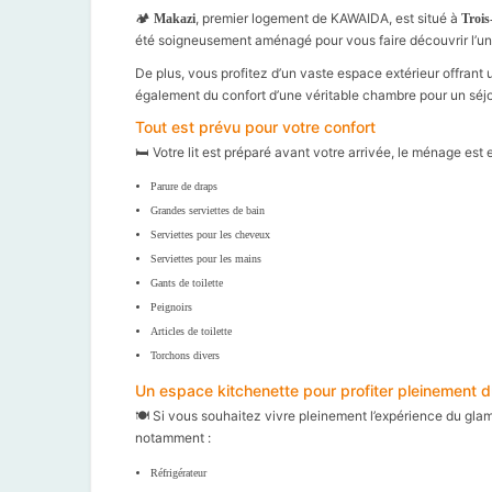
🏕️
, premier logement de KAWAIDA, est situé à
Makazi
Trois
été soigneusement aménagé pour vous faire découvrir l’u
De plus, vous profitez d’un vaste espace extérieur offrant 
également du confort d’une véritable chambre pour un séjo
Tout est prévu pour votre confort
🛏️ Votre lit est préparé avant votre arrivée, le ménage est e
Parure de draps
Grandes serviettes de bain
Serviettes pour les cheveux
Serviettes pour les mains
Gants de toilette
Peignoirs
Articles de toilette
Torchons divers
Un espace kitchenette pour profiter pleinement 
🍽️ Si vous souhaitez vivre pleinement l’expérience du glam
notamment :
Réfrigérateur