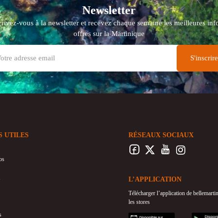
Newsletter
crivez-vous à la newsletter et recevez chaque semaine les meilleures info
offres sur la Martinique
S UTILES
RÉSEAUX SOCIAUX
os
L’APPLICATION
Télécharger l’application de bellemart
les stores
s
appstore
googleplay