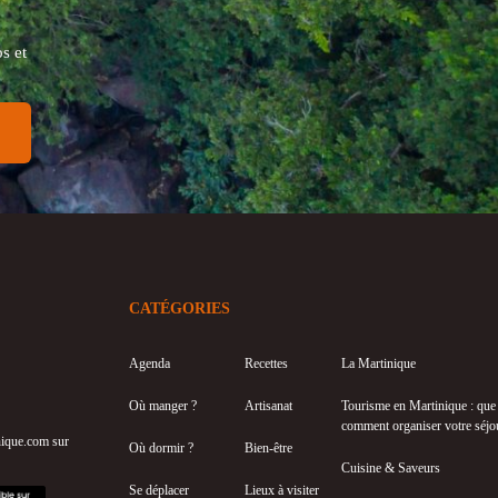
s et
CATÉGORIES
Agenda
Recettes
La Martinique
Où manger ?
Artisanat
Tourisme en Martinique : que f
comment organiser votre séjo
inique.com sur
Où dormir ?
Bien-être
Cuisine & Saveurs
Se déplacer
Lieux à visiter