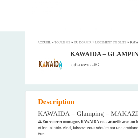
»
»
»
»
KAWA
ACCUEIL
TOURISME
OÙ DORMIR
LOGEMENT INSOLITE
KAWAIDA – GLAMPI
Prix moyen : 190 €
(
1
)
Description
KAWAIDA – Glamping – MAKAZI – 
🌄
Entre mer et montagne, KAWAIDA vous accueille avec son h
et inoubliable. Ainsi, laissez-vous séduire par une ambian
être.