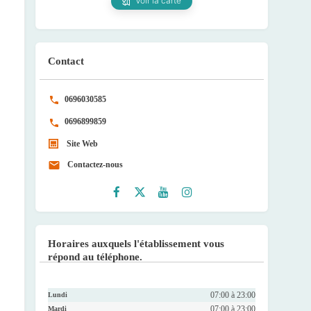
Voir la carte
Contact
0696030585
0696899859
Site Web
Contactez-nous
Faceb
Twitte
Youtu
Instag
ook
r
be
ram
Horaires auxquels l'établissement vous
répond au téléphone.
07:00 à 23:00
Lundi
07:00 à 23:00
Mardi