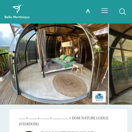
»
»
»
»
DOM NATURE LODGE
Accueil
Tourisme
Où dormir
Logement insolite
(STARDOM)