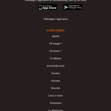
Télécharger l’application de bellemartinique.com sur les stores
appstore
googleplay
Télécharger l’application
CATÉGORIES
Agenda
Où manger ?
Où dormir ?
Se déplacer
Activités&Loisirs
Recettes
Artisanat
Bien-être
Lieux à visiter
Promotions
La Martinique