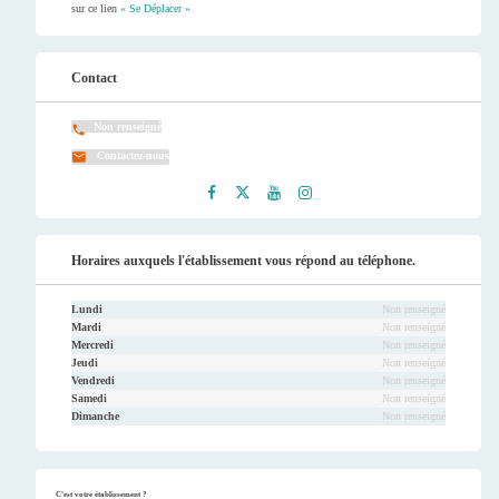
sur ce lien
« Se Déplacer »
Contact
Non renseigné
Contactez-nous
Faceb
Twitt
Youtu
Instag
ook
er
be
ram
Horaires auxquels l'établissement vous répond au téléphone.
Lundi
Non renseigné
Mardi
Non renseigné
Mercredi
Non renseigné
Jeudi
Non renseigné
Vendredi
Non renseigné
Samedi
Non renseigné
Dimanche
Non renseigné
C'est votre établissement ?