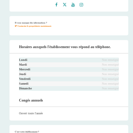
Faceb
Twitt
Youtu
Instag
ook
er
be
ram
Il vous manque des informations ?
Contactez le propriétaire maintenant.
Horaires auxquels l'établissement vous répond au téléphone.
Lundi
Non renseigné
Mardi
Non renseigné
Mercredi
Non renseigné
Jeudi
Non renseigné
Vendredi
Non renseigné
Samedi
Non renseigné
Dimanche
Non renseigné
Congés annuels
Ouvert toute l'année
C'est votre établissement ?