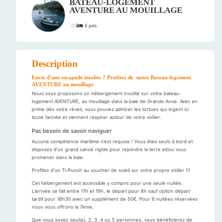
BATEAU-LOGEMENT
AVENTURE AU MOUILLAGE
6 pers.
(
1
)
Description
Envie d’une escapade insolite ? Profitez de notre Bateau-logement
AVENTURE au mouillage
Nous vous proposons un hébergement insolite sur votre bateau-
logement AVENTURE, au mouillage dans la baie de Grande Anse. Avec en
prime dès votre réveil, vous pouvez admirer les tortues qui logent ici
toute l’année et viennent respirer autour de votre voilier.
Pas besoin de savoir naviguer
Aucune compétence maritime n’est requise ! Vous êtes seuls à bord et
disposez d’un grand canoé rigide pour rejoindre la terre et/ou vous
promener dans la baie.
Profitez d’un Ti-Punch au coucher de soleil sur votre propre voilier !!!
Cet hébergement est accessible y compris pour une seule nuitée.
L’arrivée se fait entre 17h et 19h, le départ pour 8h sauf option départ
tardif pour 16h30 avec un supplément de 50€. Pour 6 nuitées réservées
nous vous offrons la 7ème.
Que vous soyez seul(e), 2, 3, 4 ou 5 personnes, vous bénéficierez de