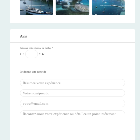
Avis
Saisissez votre réponse en chiffres
*
9
+
=
17