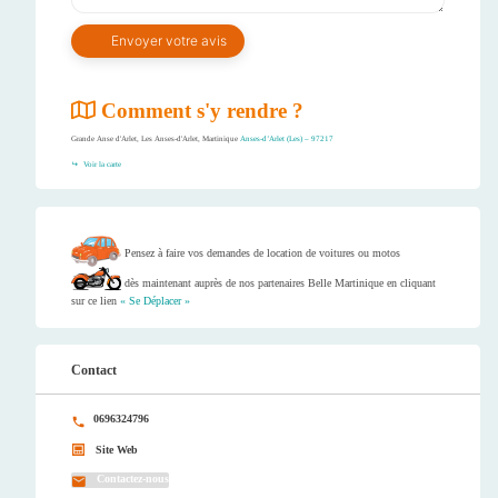
Comment s'y rendre ?
Grande Anse d'Arlet, Les Anses-d'Arlet, Martinique
Anses-d’Arlet (Les) – 97217
Voir la carte
Pensez à faire vos demandes de location de voitures ou motos
dès maintenant auprès de nos partenaires Belle Martinique en cliquant
sur ce lien
« Se Déplacer »
Contact
0696324796
Site Web
Contactez-nous