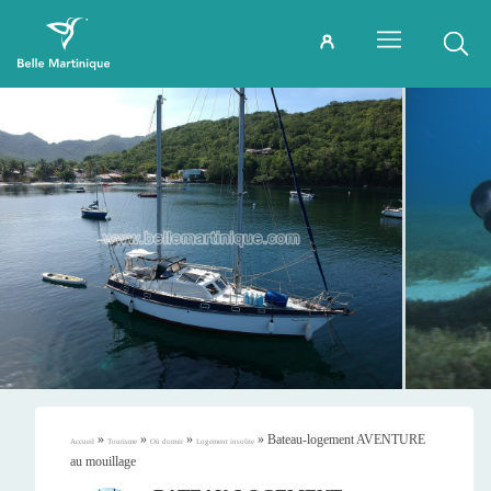
»
»
»
»
Bateau-logement AVENTURE
Accueil
Tourisme
Où dormir
Logement insolite
au mouillage