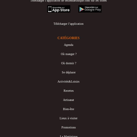
Télécharger l’application de bellemartinique.com sur les stores
appstore
googleplay
Télécharger l’application
CATÉGORIES
Agenda
Où manger ?
Où dormir ?
Se déplacer
Activités&Loisirs
Recettes
Artisanat
Bien-être
Lieux à visiter
Promotions
La Martinique