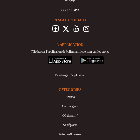
Widgets
CGU / RGPD
RÉSEAUX SOCIAUX
L’APPLICATION
Télécharger l’application de bellemartinique.com sur les stores
appstore
googleplay
Télécharger l’application
CATÉGORIES
Agenda
Où manger ?
Où dormir ?
Se déplacer
Activités&Loisirs