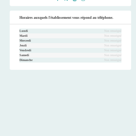
Faceb
Twitt
Youtu
Instag
ook
er
be
ram
Horaires auxquels l'établissement vous répond au téléphone.
Lundi
Non renseigné
Mardi
Non renseigné
Mercredi
Non renseigné
Jeudi
Non renseigné
Vendredi
Non renseigné
Samedi
Non renseigné
Dimanche
Non renseigné