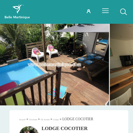
»
»
»
»
LODGE COCOTIER
Accueil
Tourisme
Où dormir
Lodge
LODGE COCOTIER