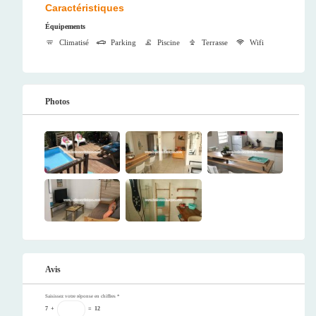
Caractéristiques
Équipements
Climatisé
Parking
Piscine
Terrasse
Wifi
Photos
Avis
Saisissez votre réponse en chiffres
*
7
+
=
12