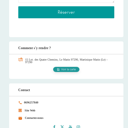
Comment s'y rendre ?
15 Lot. des Quatre Chemins, Le Marin 97290, Martinique
Marin (Le) –
97290
Voir la carte
Contact
0696257840
Site Web
Contactez-nous