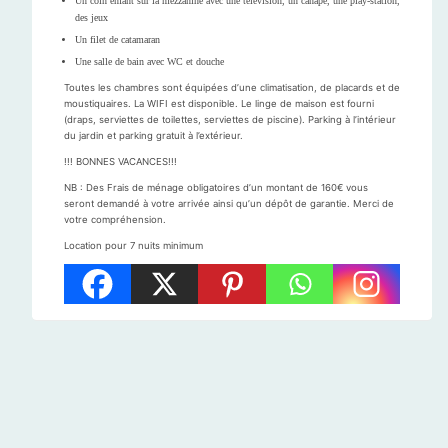
Un coin enfant sur la mezzanine avec une télévision, un canapé, une play-station,
des jeux
Un filet de catamaran
Une salle de bain avec WC et douche
Toutes les chambres sont équipées d’une climatisation, de placards et de
moustiquaires. La WIFI est disponible. Le linge de maison est fourni
(draps, serviettes de toilettes, serviettes de piscine). Parking à l’intérieur
du jardin et parking gratuit à l’extérieur.
!!! BONNES VACANCES!!!
NB : Des Frais de ménage obligatoires d’un montant de 160€ vous
seront demandé à votre arrivée ainsi qu’un dépôt de garantie. Merci de
votre compréhension.
Location pour 7 nuits minimum