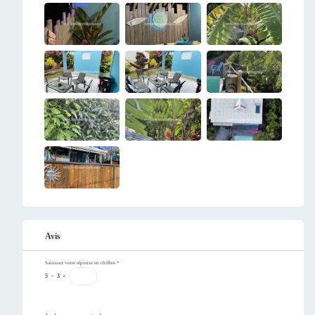
Avis
Saisissez votre réponse en chiffres
*
5
−
3
=