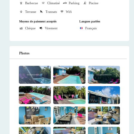
Barbecue
Climatisé
Parking
Piscine
Terrasse
Transats
Wifi
Moyens de paiement acceptés
Langues parlées
Chèque
Virement
Français
Photos