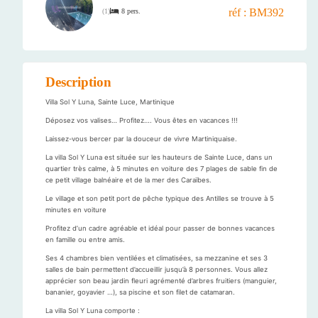
réf : BM392
8 pers.
(
1
)
Description
Villa Sol Y Luna, Sainte Luce, Martinique
Déposez vos valises… Profitez…. Vous êtes en vacances !!!
Laissez-vous bercer par la douceur de vivre Martiniquaise.
La villa Sol Y Luna est située sur les hauteurs de Sainte Luce, dans un
quartier très calme, à 5 minutes en voiture des 7 plages de sable fin de
ce petit village balnéaire et de la mer des Caraïbes.
Le village et son petit port de pêche typique des Antilles se trouve à 5
minutes en voiture
Profitez d’un cadre agréable et idéal pour passer de bonnes vacances
en famille ou entre amis.
Ses 4 chambres bien ventilées et climatisées, sa mezzanine et ses 3
salles de bain permettent d’accueillir jusqu’à 8 personnes. Vous allez
apprécier son beau jardin fleuri agrémenté d’arbres fruitiers (manguier,
bananier, goyavier …), sa piscine et son filet de catamaran.
La villa Sol Y Luna comporte :