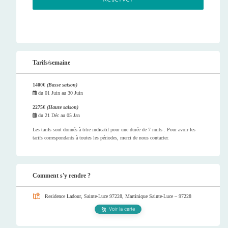
Tarifs/semaine
1400€
(Basse saison)
du
01 Juin
au
30 Juin
2275€
(Haute saison)
du
21 Déc
au
05 Jan
Les tarifs sont donnés à titre indicatif pour une durée de 7 nuits . Pour avoir les
tarifs correspondants à toutes les périodes, merci de nous contacter.
Comment s'y rendre ?
Residence Ladour, Sainte-Luce 97228, Martinique
Sainte-Luce – 97228
Voir la carte