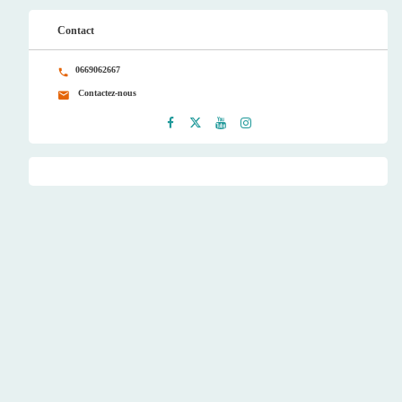
Contact
0669062667
Contactez-nous
Faceb
Twitt
Youtu
Instag
ook
er
be
ram