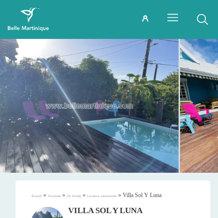
»
»
»
»
Villa Sol Y Luna
Accueil
Tourisme
Où dormir
Location saisonnière
VILLA SOL Y LUNA