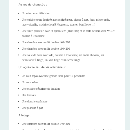
Au rez de chaussée :
Un salon avec télévision
Une cuisine toute équipée avec réfrigérateur, plaque à gaz, four, micro-onde,
lave-vaisselle, machine à café Nespresso, toaster, bouilloire …)
Une suite parentale avec lit queen size (160×200) et sa salle de bain avec WC et
douche à l’italienne
Une chambre avec un lit double 140×200
Une chambre avec un lit double 160×200
Une salle de bain avec WC, douche à l’italienne, un sèche cheveux, un
défroisseur à linge, un lave linge et un sèche linge.
Un agréable lieu de vie à l’extérieur :
Un coin repas avec une grande table pour 10 personnes
Un coin salon
Une piscine sécurisée de 5mx3m
Des transats
Une douche extérieure
Une plancha à gaz
A l’étage :
Une chambre avec un lit double 140×200