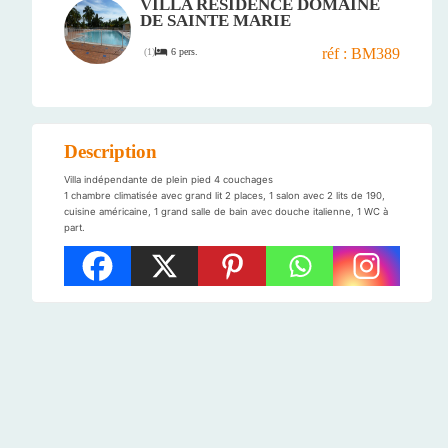
VILLA RÉSIDENCE DOMAINE
DE SAINTE MARIE
réf : BM389
6 pers.
(
1
)
Description
Villa indépendante de plein pied 4 couchages
1 chambre climatisée avec grand lit 2 places, 1 salon avec 2 lits de 190,
cuisine américaine, 1 grand salle de bain avec douche italienne, 1 WC à
part.