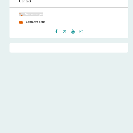
Contact
Non renseigné
Contactez-nous
Faceb
Twitt
Youtu
Instag
ook
er
be
ram