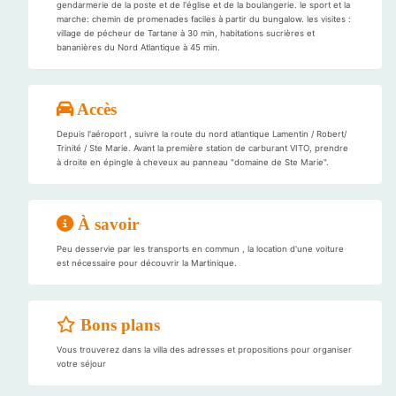
gendarmerie de la poste et de l'église et de la boulangerie. le sport et la
marche: chemin de promenades faciles à partir du bungalow. les visites :
village de pécheur de Tartane à 30 min, habitations sucrières et
bananières du Nord Atlantique à 45 min.
Accès
Depuis l'aéroport , suivre la route du nord atlantique Lamentin / Robert/
Trinité / Ste Marie. Avant la première station de carburant VITO, prendre
à droite en épingle à cheveux au panneau "domaine de Ste Marie".
À savoir
Peu desservie par les transports en commun , la location d'une voiture
est nécessaire pour découvrir la Martinique.
Bons plans
Vous trouverez dans la villa des adresses et propositions pour organiser
votre séjour