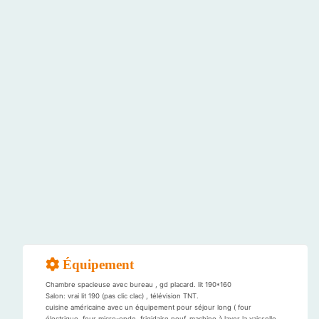
Équipement
Chambre spacieuse avec bureau , gd placard. lit 190*160
Salon: vrai lit 190 (pas clic clac) , télévision TNT.
cuisine américaine avec un équipement pour séjour long ( four
électrique, four micro-onde, frigidaire neuf, machine à laver la vaisselle,