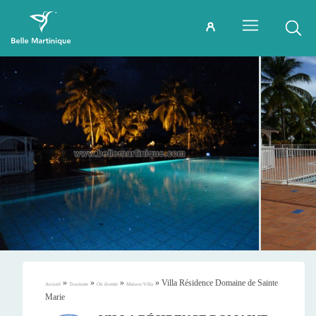
»
»
»
»
Villa Résidence Domaine de Sainte
Accueil
Tourisme
Où dormir
Maison/Villa
Marie