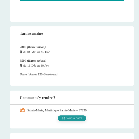
Tarifs/semaine
280€
(Basse saison)
du
01 Mai
au
15 Déc
350€
(Haute saison)
du
16 Déc
au
30 Avr
Toute l'Année 130 €/week-end
Comment s'y rendre ?
Sainte-Marie, Martinique
Sainte-Marie – 97230
Voir la carte