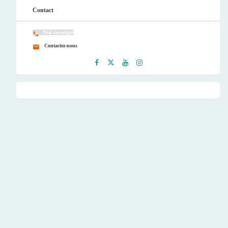
Contact
Non renseigné
Contactez-nous
Faceb
Twitt
Youtu
Instag
ook
er
be
ram