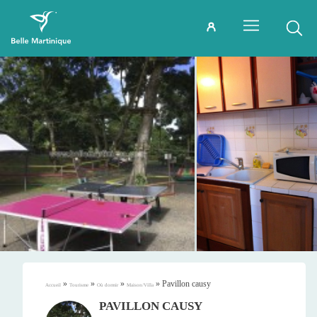
»
»
»
»
Pavillon causy
Accueil
Tourisme
Où dormir
Maison/Villa
PAVILLON CAUSY