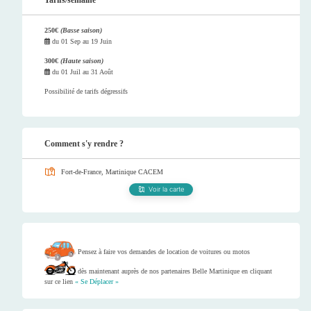
Tarifs/semaine
250€
(Basse saison)
du
01 Sep
au
19 Juin
300€
(Haute saison)
du
01 Juil
au
31 Août
Possibilité de tarifs dégressifs
Comment s'y rendre ?
Fort-de-France, Martinique
CACEM
Voir la carte
Pensez à faire vos demandes de location de voitures ou motos
dès maintenant auprès de nos partenaires Belle Martinique en cliquant
sur ce lien
« Se Déplacer »