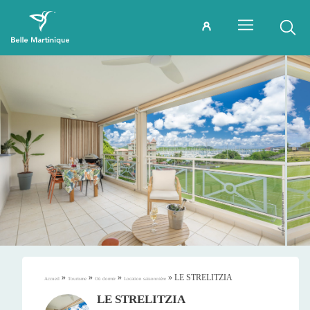
»
»
»
»
LE STRELITZIA
Accueil
Tourisme
Où dormir
Location saisonnière
LE STRELITZIA