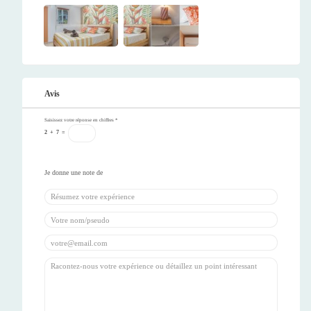
Avis
Saisissez votre réponse en chiffres
*
2
+
7
=