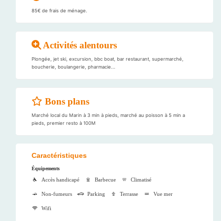
85€ de frais de ménage.
Activités alentours
Plongée, jet ski, excursion, bbc boat, bar restaurant, supermarché,
boucherie, boulangerie, pharmacie...
Bons plans
Marché local du Marin à 3 min à pieds, marché au poisson à 5 min a
pieds, premier resto à 100M
Caractéristiques
Équipements
Accès handicapé
Barbecue
Climatisé
Non-fumeurs
Parking
Terrasse
Vue mer
Wifi