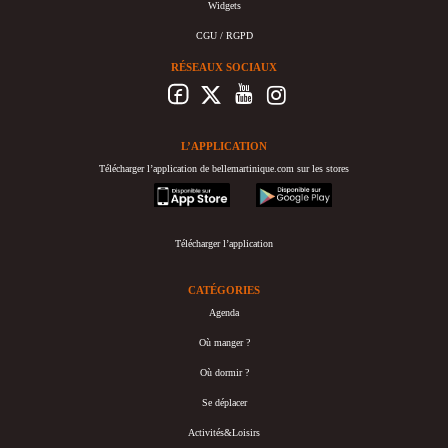
Widgets
CGU / RGPD
RÉSEAUX SOCIAUX
L’APPLICATION
Télécharger l’application de bellemartinique.com sur les stores
appstore
googleplay
Télécharger l’application
CATÉGORIES
Agenda
Où manger ?
Où dormir ?
Se déplacer
Activités&Loisirs