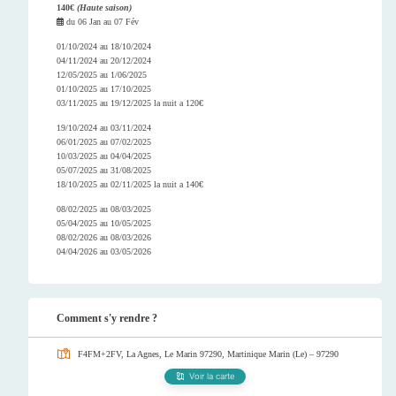
140€
(Haute saison)
du
06 Jan
au
07 Fév
01/10/2024 au 18/10/2024
04/11/2024 au 20/12/2024
12/05/2025 au 1/06/2025
01/10/2025 au 17/10/2025
03/11/2025 au 19/12/2025 la nuit a 120€
19/10/2024 au 03/11/2024
06/01/2025 au 07/02/2025
10/03/2025 au 04/04/2025
05/07/2025 au 31/08/2025
18/10/2025 au 02/11/2025 la nuit a 140€
08/02/2025 au 08/03/2025
05/04/2025 au 10/05/2025
08/02/2026 au 08/03/2026
04/04/2026 au 03/05/2026
Comment s'y rendre ?
F4FM+2FV, La Agnes, Le Marin 97290, Martinique
Marin (Le) – 97290
Voir la carte