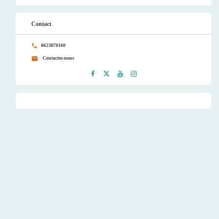
Contact
0623870160
Contactez-nous
Faceb
Twitt
Youtu
Instag
ook
er
be
ram