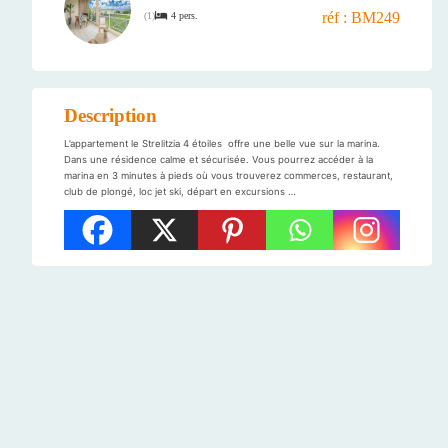
réf : BM249
4 pers.
(
1
)
Description
L’appartement le Strelitzia 4 étoiles offre une belle vue sur la marina.
Dans une résidence calme et sécurisée. Vous pourrez accéder à la
marina en 3 minutes à pieds où vous trouverez commerces, restaurant,
club de plongé, loc jet ski, départ en excursions …