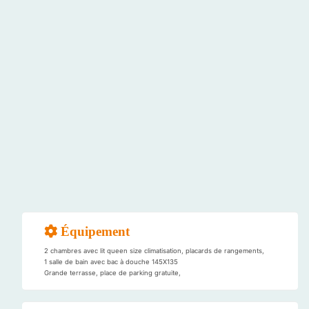
Équipement
2 chambres avec lit queen size climatisation, placards de rangements,
1 salle de bain avec bac à douche 145X135
Grande terrasse, place de parking gratuite,