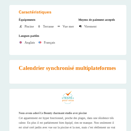
Caractéristiques
Équipements
Moyens de paiement acceptés
Piscine
Terrasse
Vue mer
Virement
Langues parlées
Anglais
Français
Calendrier synchronisé multiplateformes
Nous avons adoré Le Bounty charmant studio avec piscine
Cet appartement est hyper fonctionnel, proche des plages, dans une résidence très
calme. En plus il est parfaitement bien équipé, rien ne manque. Non seulement il
est situé coté jardin avec vue sur la piscine et la mer, mais c’est réellement un vrai