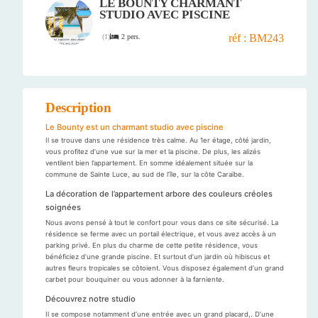
LE BOUNTY CHARMANT
STUDIO AVEC PISCINE
réf : BM243
2 pers.
(
1
)
Description
Le Bounty est un charmant studio avec piscine
Il se trouve dans une résidence très calme. Au 1er étage, côté jardin,
vous profitez d’une vue sur la mer et la piscine. De plus, les alizés
ventilent bien l’appartement. En somme idéalement située sur la
commune de Sainte Luce, au sud de l’île, sur la côte Caraïbe.
La décoration de l’appartement arbore des couleurs créoles
soignées
Nous avons pensé à tout le confort pour vous dans ce site sécurisé. La
résidence se ferme avec un portail électrique, et vous avez accès à un
parking privé. En plus du charme de cette petite résidence, vous
bénéficiez d’une grande piscine. Et surtout d’un jardin où hibiscus et
autres fleurs tropicales se côtoient. Vous disposez également d’un grand
carbet pour bouquiner ou vous adonner à la farniente.
Découvrez notre studio
Il se compose notamment d’une entrée avec un grand placard,. D’une