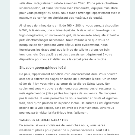
salle d’eau intégralement refaite à neuf en 2020. D’une pièce climatisée
(chambre/salon) et d’une terrasse avec kitchenette, équipée d’un store
pour vous protéger du soleil. Nous avons aménagé l’appartement avec le
maximum de confort en choisissant des matériaux de qualité.
Ainsi vous dormirez dans un lit de 160 x 200, et vous aurez à disposition
la Wifi, la télévision, une cuisine équipée. Mais aussi un lave-linge, un
frigo-congélateur, un micro-onde grill, de la vaisselle adéquate et tout le
petit électroménager nécessaire. Nous veillons à ce que vous ne
manquiez de rien pendant votre séjour. Bien évidemment, nous
fournissons les draps ainsi que le linge de toilette : draps de bain,
torchons, etc. Des glacières et des transats sont également à votre
disposition pour vous installer sous le carbet près de la piscine.
Situation géographique idéal
De plus, l’appartement bénéficie d’un emplacement idéal. Vous pouvez
accéder à différentes plages en moins de 5 minutes à pied. Un chemin
côtier de 4 km vous mène au cœur de la ville de Sainte Luce. Non
seulement vous y trouverez de nombreux commerces et restaurants,
mais également de jolies petites boutiques de souvenirs. Ne manquez
pas le marché. Il vous permettra de vous ravitailler en fruits et légumes
frais, ainsi qu’en poisson de la pêche locale. De surcroit il est également
proche de la voie rapide, sans en avoir les inconvénients. Ainsi vous
pourrez partir visiter la Martinique très facilement.
VACANCES PAISIBLES GARANTIES
En somme, si vous choisissez de venir chez nous, vous serez
idéalement placés pour passer de superbes vacances. Tout est à
proximité : sorties, courses, activités diverses… Sans oublier la farniente