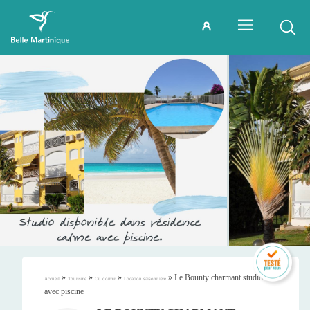
»
»
»
»
Le Bounty charmant studio
Accueil
Tourisme
Où dormir
Location saisonnière
avec piscine