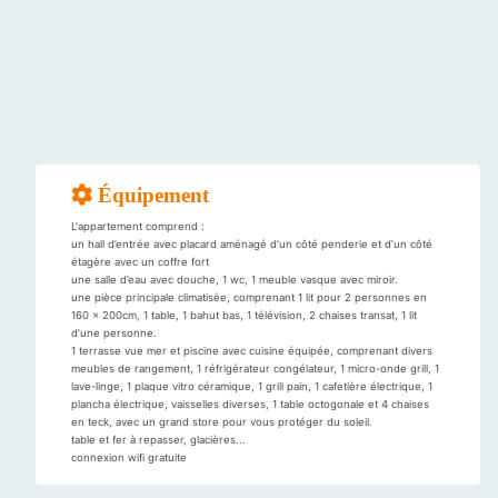
Équipement
L'appartement comprend :
un hall d’entrée avec placard aménagé d’un côté penderie et d’un côté
étagère avec un coffre fort
une salle d’eau avec douche, 1 wc, 1 meuble vasque avec miroir.
une pièce principale climatisée, comprenant 1 lit pour 2 personnes en
160 x 200cm, 1 table, 1 bahut bas, 1 télévision, 2 chaises transat, 1 lit
d’une personne.
1 terrasse vue mer et piscine avec cuisine équipée, comprenant divers
meubles de rangement, 1 réfrigérateur congélateur, 1 micro-onde grill, 1
lave-linge, 1 plaque vitro céramique, 1 grill pain, 1 cafetière électrique, 1
plancha électrique, vaisselles diverses, 1 table octogonale et 4 chaises
en teck, avec un grand store pour vous protéger du soleil.
table et fer à repasser, glacières...
connexion wifi gratuite