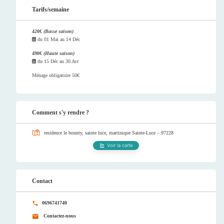
Tarifs/semaine
420€
(Basse saison)
du
01 Mai
au
14 Déc
490€
(Haute saison)
du
15 Déc
au
30 Avr
Ménage obligatoire 50€
Comment s'y rendre ?
residence le bounty, sainte luce, martinique
Sainte-Luce – 97228
Voir la carte
Contact
0696741740
Contactez-nous