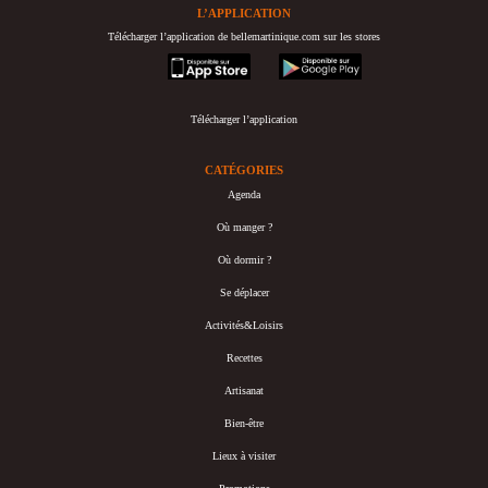
L’APPLICATION
Télécharger l’application de bellemartinique.com sur les stores
appstore
googleplay
Télécharger l’application
CATÉGORIES
Agenda
Où manger ?
Où dormir ?
Se déplacer
Activités&Loisirs
Recettes
Artisanat
Bien-être
Lieux à visiter