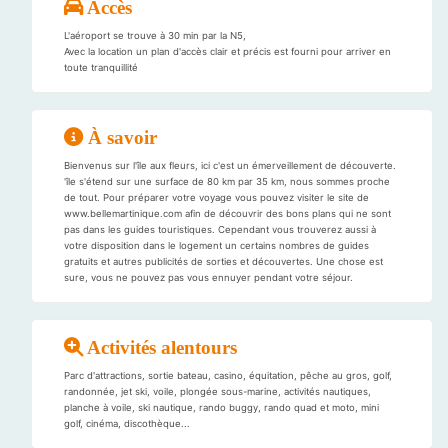
Accès
L'aéroport se trouve à 30 min par la N5,
Avec la location un plan d'accès clair et précis est fourni pour arriver en
toute tranquillité
À savoir
Bienvenus sur l'île aux fleurs, ici c'est un émerveillement de découverte.
'île s'étend sur une surface de 80 km par 35 km, nous sommes proche
de tout. Pour préparer votre voyage vous pouvez visiter le site de
www.bellemartinique.com afin de découvrir des bons plans qui ne sont
pas dans les guides touristiques. Cependant vous trouverez aussi à
votre disposition dans le logement un certains nombres de guides
gratuits et autres publicités de sorties et découvertes. Une chose est
sure, vous ne pouvez pas vous ennuyer pendant votre séjour.
Activités alentours
Parc d'attractions, sortie bateau, casino, équitation, pêche au gros, golf,
randonnée, jet ski, voile, plongée sous-marine, activités nautiques,
planche à voile, ski nautique, rando buggy, rando quad et moto, mini
golf, cinéma, discothèque...