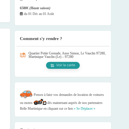
6580€
(Haute saison)
du
01 Déc
au
01 Août
Comment s'y rendre ?
Quartier Petite Grenade, Anse Simon, Le Vauclin 97280,
Martinique
Vauclin (Le) – 97280
Voir la carte
Pensez à faire vos demandes de location de voitures
ou motos
dès maintenant auprès de nos partenaires
Belle Martinique en cliquant sur ce lien
« Se Déplacer »