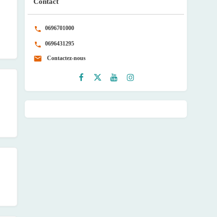
Contact
0696701000
0696431295
Contactez-nous
Faceb
Twitte
Youtu
Instag
ook
r
be
ram