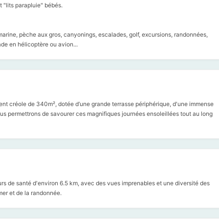
t "lits parapluie" bébés.
s-marine, pèche aux gros, canyonings, escalades, golf, excursions, randonnées,
de en hélicoptère ou avion...
ent créole de 340m², dotée d’une grande terrasse périphérique, d'une immense
ous permettrons de savourer ces magnifiques journées ensoleillées tout au long
urs de santé d'environ 6.5 km, avec des vues imprenables et une diversité des
mer et de la randonnée.