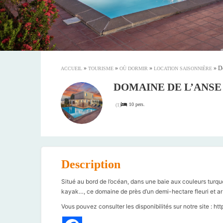
»
»
»
»
D
ACCUEIL
TOURISME
OÙ DORMIR
LOCATION SAISONNIÈRE
DOMAINE DE L’ANSE
10 pers.
(
1
)
Description
Situé au bord de l’océan, dans une baie aux couleurs turquo
kayak…, ce domaine de près d’un demi-hectare fleuri et arb
Vous pouvez consulter les disponibilités sur notre site : 