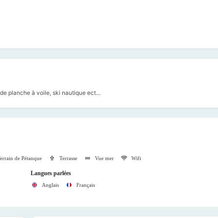
de planche à voile, ski nautique ect...
errain de Pétanque
Terrasse
Vue mer
Wifi
Langues parlées
Anglais
Français