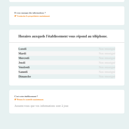
Faceb
Twitt
Youtu
Instag
ook
er
be
ram
Il vous manque des informations ?
Contactez le propriétaire maintenant.
Horaires auxquels l'établissement vous répond au téléphone.
Lundi
Non renseigné
Mardi
Non renseigné
Mercredi
Non renseigné
Jeudi
Non renseigné
Vendredi
Non renseigné
Samedi
Non renseigné
Dimanche
Non renseigné
C'est votre établissement ?
Prenez le contrôle maintenant.
Assurez-vous que vos informations sont à jour.