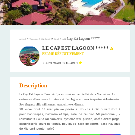
»
»
»
»
Le Cap Est Lagoon *****
Accueil
Tourisme
Où dormir
Hôtel
LE CAP EST LAGOON *****
FERMÉ DÉFINITIVEMENT
Prix moyen : 0 €
Classé 4
(
1
)
Description
Le Cap Est Lagoon Resort & Spa est situé sur la côte Est de la Martinique. Au
croisement d’une nature luxuriante et d’un lagon aux eaux turquoises éblouissantes.
Son élégance allie raffinement, tranquillité et détente.
50 suites dont 35 avec piscine privée et douche à ciel ouvert dont 2
pour handicapés, hammam et Spa, salle de réunion 50 personne , 2
restaurants : 40 à 60 couverts, système wifi, piscine, accès direct plage,
blanchisserie court de tennis, boutiques¸ salle de sports, base nautique
de kite surf, ponton privé