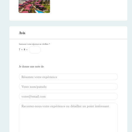
Avis
Saisissez votre réponse en chiffres
*
7
+
9
=