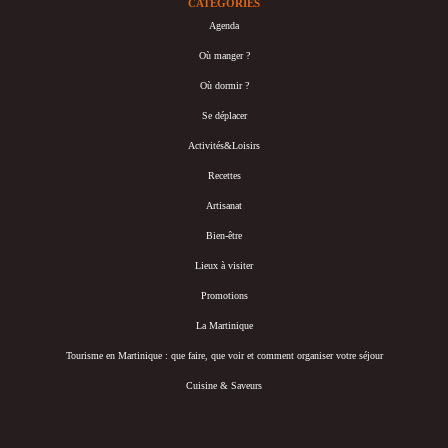
CATÉGORIES
Agenda
Où manger ?
Où dormir ?
Se déplacer
Activités&Loisirs
Recettes
Artisanat
Bien-être
Lieux à visiter
Promotions
La Martinique
Tourisme en Martinique : que faire, que voir et comment organiser votre séjour
Cuisine & Saveurs