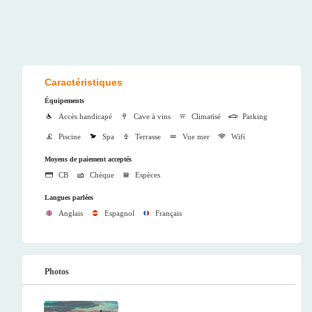
Caractéristiques
Équipements
Accès handicapé
Cave à vins
Climatisé
Parking
Piscine
Spa
Terrasse
Vue mer
Wifi
Moyens de paiement acceptés
CB
Chèque
Espèces
Langues parlées
Anglais
Espagnol
Français
Photos