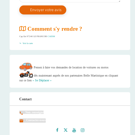
Comment s'y rendre ?
Cap Est 97240 LE FRANCOIS
CAESM
Voir la carte
Pensez à faire vos demandes de location de voitures ou motos
dès maintenant auprès de nos partenaires Belle Martinique en cliquant
sur ce lien
« Se Déplacer »
Contact
Non renseigné
Contactez-nous