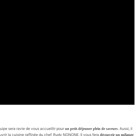
équipe sera ravie de vous accueillir pour
. Aussi, il
un petit-déjeuner plein de saveurs
uvrir la cuisine raffinée du chef, Rudy NONONE. Il vous fera
découvrir un mélange