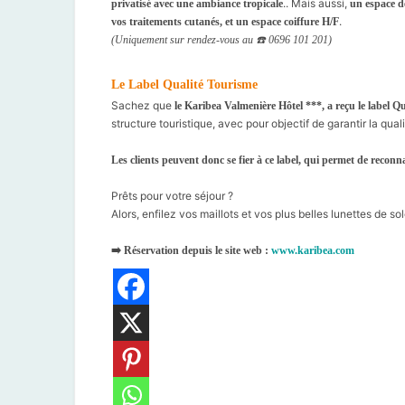
.. Mais aussi,
privatisé avec une ambiance tropicale
un espace d
.
vos traitements cutanés, et un espace coiffure H/F
(Uniquement sur rendez-vous au ☎️ 0696 101 201)
⠀
Le Label Qualité Tourisme
Sachez que
le Karibea Valmenière Hôtel ***, a reçu le label Q
structure touristique, avec pour objectif de garantir la qua
⠀
Les clients peuvent donc se fier à ce label, qui permet de reconna
⠀
Prêts pour votre séjour ?
Alors, enfilez vos maillots et vos plus belles lunettes de sole
⠀
➡️ Réservation depuis le site web :
www.karibea.com