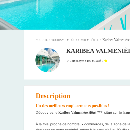
»
»
»
»
Karibea Valmenière
ACCUEIL
TOURISME
OÙ DORMIR
HÔTEL
KARIBEA VALMENIÈ
Prix moyen : 100 €
Classé 3
(
1
)
Description
Un des meilleurs emplacements possibles !
Découvrez le
, situé sur
Karibea Valmenière Hôtel ***
les haut
⠀
À la fois, proche de nombreux commerces, de la zone de la 
déplacer en toute sérénité, grâce à la proximité du
Karibea