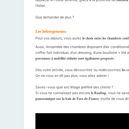
l’hôtel.
⠀
Que demander de plus ?
⠀
Les hébergements
Pour vos séjours, vous aurez
le choix entre les chambres con
Aussi, l’ensemble des chambres disposent d’air conditionné,
coffre-fort individuel, d’un dressing, d’une bouilloire + thé 
.
personnes à mobilité réduite sont également proposés
⠀
Dès votre arrivée, vous découvrirez ou redécouvrirez
les c
On ne vous en dit pas plus, vous allez adorer !
⠀
Savez-vous quel est l’étage préféré des clients ?
Si vous ne connaissez pas encore
, vous ne save
le Rooftop
. Inutile de vous di
panoramique sur la baie de Fort-de-France