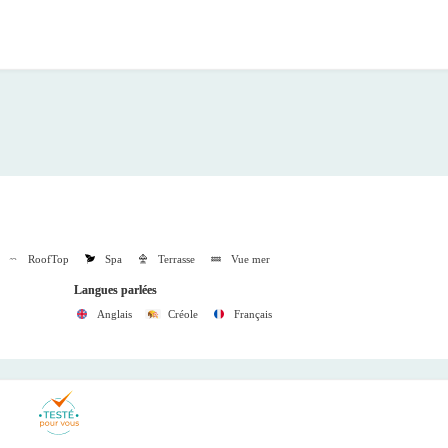
RoofTop
Spa
Terrasse
Vue mer
Langues parlées
Anglais
Créole
Français