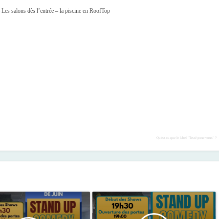
– Les salons dès l’entrée – la piscine en RoofTop
Qu'est-ce-que le label "Testé pour vous" ?