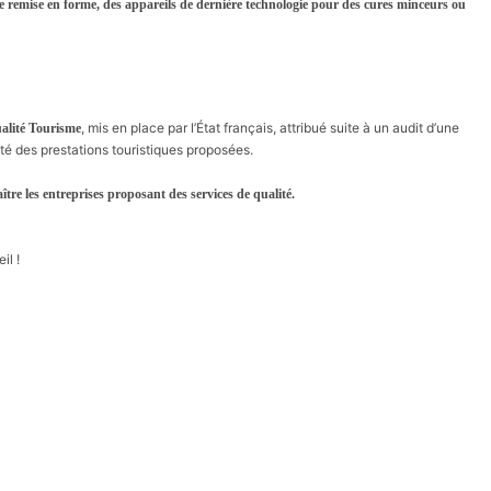
e remise en forme, des appareils de dernière technologie pour des cures minceurs ou
, mis en place par l’État français, attribué suite à un audit d’une
ualité Tourisme
lité des prestations touristiques proposées.
ître les entreprises proposant des services de qualité.
il !