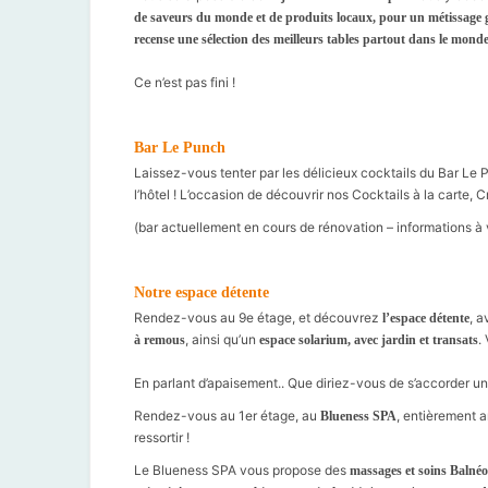
de saveurs du monde et de produits locaux, pour un métissag
recense une sélection des meilleurs tables partout dans le mond
⠀
Ce n’est pas fini !
⠀
Bar Le Punch
Laissez-vous tenter par les délicieux cocktails du Bar Le 
l’hôtel ! L’occasion de découvrir nos Cocktails à la carte, 
(bar actuellement en cours de rénovation – informations à 
Notre espace détente
Rendez-vous au 9e étage, et découvrez
, a
l’espace détente
, ainsi qu’un
.
à remous
espace solarium, avec jardin et transats
⠀
En parlant d’apaisement.. Que diriez-vous de s’accorder 
Rendez-vous au 1er étage, au
, entièrement 
Blueness SPA
ressortir !
Le Blueness SPA vous propose des
massages et soins Balné