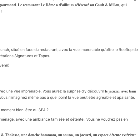
.
e gourmand
Le restaurant Le Dôme a d’ailleurs référencé au Gault & Millau, qui
!
e
Punch, situé en face du restaurant, avec la vue imprenable qu’offre le Rooftop de
Créations Signatures et Tapas.
venir)
vec une vue imprenable. Vous aurez la surprise d’y découvrir
le jacuzzi, avec bain
 Vous n’imaginez même pas à quel point la vue peut être agréable et apaisante.
un moment bien-être au SPA ?
aménagé, avec une ambiance tamisée et détente.. Vous ne voudrez pas en
o & Thalasso, une douche hammam, un sauna, un jacuzzi, un espace détente extérieur