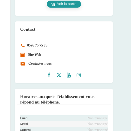
Voir la carte
Contact
0596 75 75 75
Site Web
Contactez-nous
Faceb
Twitte
Youtu
Instag
ook
r
be
ram
Horaires auxquels l'établissement vous
répond au téléphone.
Non renseigné
Lundi
Non renseigné
Mardi
Non renseigné
Mercredi