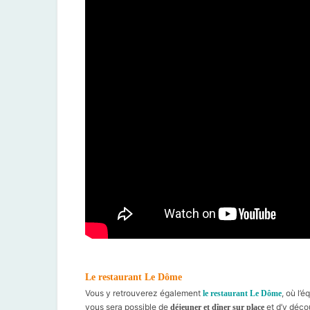
Le restaurant Le Dôme
Vous y retrouverez également
, où l’
le restaurant Le Dôme
vous sera possible de
et d’y déco
déjeuner et dîner sur place