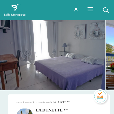
»
»
»
»
La Dunette **
Accueil
Tourisme
Où dormir
Hôtel
LA DUNETTE **