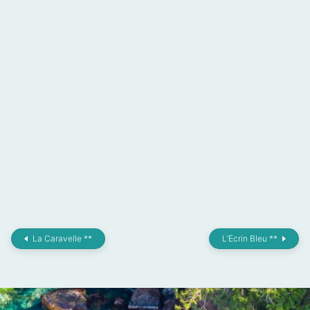
La Caravelle **
L’Ecrin Bleu **