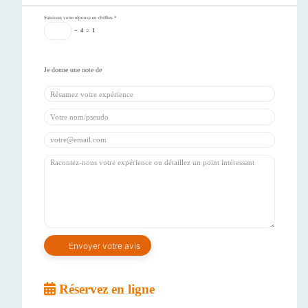
Saisissez votre réponse en chiffres
*
−
4
=
1
Réservez en ligne