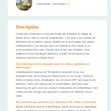
Prix moyen : 110 €
Classé 2
(
1
)
Description
L’hôtel-bar-restaurant La Dunette profite de la beauté du village de
Sainte-Anne, dans le sud de la Martinique. Il se situe à une dizaine de
kilomètres de la célèbre marina caribéenne et de la plage des salines.
L’établissement vous plonge dans une ambiance très créole et un
environnement hors pair. Orienté vers la mer des Caraïbes. C’est
d’ailleurs le point de départ idéal pour profiter de farniente et de
vacances sportives à Sainte-Anne.
Des hébergements équipés pour un séjour agréable en
Martinique
L’établissement dispose de 18 chambres jouissant d’une vue
exceptionnelle sur le bourg de Sainte-Anne ou sur la mer. Chacune
d’elle est dotée d’une climatisation, de connexion WIFI ainsi que d’une
télévision. Elles sont spacieuses et confortables, décorées avec
beaucoup de goût, avec les couleurs chatoyantes de la Martinique. Son
restaurant-bar-lounge vous garantit un moment de détente sous le
soleil.
De nombreuses activités aux alentours de l’Hôtel La Dunette
Située à l’extrême Sud de la Martinique, Sainte-Anne est un magnifique
village de pêcheurs qui a su préserver ses traditions au fil des ans.