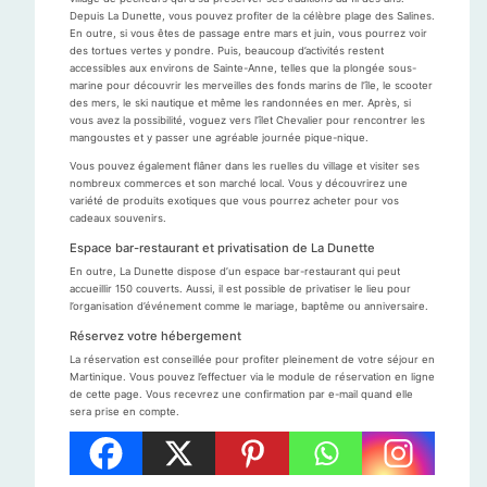
Depuis La Dunette, vous pouvez profiter de la célèbre plage des Salines.
En outre, si vous êtes de passage entre mars et juin, vous pourrez voir
des tortues vertes y pondre. Puis, beaucoup d’activités restent
accessibles aux environs de Sainte-Anne, telles que la plongée sous-
marine pour découvrir les merveilles des fonds marins de l’île, le scooter
des mers, le ski nautique et même les randonnées en mer. Après, si
vous avez la possibilité, voguez vers l’îlet Chevalier pour rencontrer les
mangoustes et y passer une agréable journée pique-nique.
Vous pouvez également flâner dans les ruelles du village et visiter ses
nombreux commerces et son marché local. Vous y découvrirez une
variété de produits exotiques que vous pourrez acheter pour vos
cadeaux souvenirs.
Espace bar-restaurant et privatisation de La Dunette
En outre, La Dunette dispose d’un espace bar-restaurant qui peut
accueillir 150 couverts. Aussi, il est possible de privatiser le lieu pour
l’organisation d’événement comme le mariage, baptême ou anniversaire.
Réservez votre hébergement
La réservation est conseillée pour profiter pleinement de votre séjour en
Martinique. Vous pouvez l’effectuer via le module de réservation en ligne
de cette page. Vous recevrez une confirmation par e-mail quand elle
sera prise en compte.