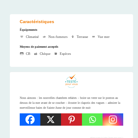
Caractéristiques
Équipements
Climatisé
Non-fumeurs
Terrasse
Vue mer
Moyens de paiement acceptés
CB
Chèque
Espèces
Nous aimons : les nouvelles chambres refaites – boire un verre sur le ponton au
dessus de la mer avant de se coucher – écouter le clapotis des vagues – admirer la
merveilleuse baies de Sainte Anne de jour comme de nuit
Qu'est-ce-que le label "Testé pour vous" ?