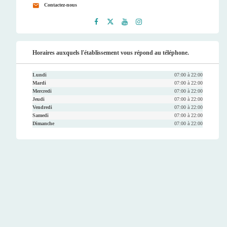
Contactez-nous
Faceb
Twitt
Youtu
Instag
ook
er
be
ram
Horaires auxquels l'établissement vous répond au téléphone.
Lundi
07:00 à 22:00
Mardi
07:00 à 22:00
Mercredi
07:00 à 22:00
Jeudi
07:00 à 22:00
Vendredi
07:00 à 22:00
Samedi
07:00 à 22:00
Dimanche
07:00 à 22:00