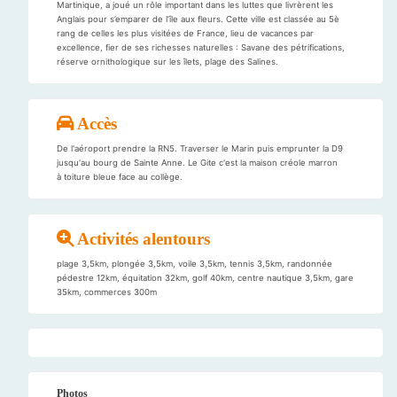
Martinique, a joué un rôle important dans les luttes que livrèrent les
Anglais pour s’emparer de l’île aux fleurs. Cette ville est classée au 5è
rang de celles les plus visitées de France, lieu de vacances par
excellence, fier de ses richesses naturelles : Savane des pétrifications,
réserve ornithologique sur les îlets, plage des Salines.
Accès
De l'aéroport prendre la RN5. Traverser le Marin puis emprunter la D9
jusqu'au bourg de Sainte Anne. Le Gite c'est la maison créole marron
à toiture bleue face au collège.
Activités alentours
plage 3,5km, plongée 3,5km, voile 3,5km, tennis 3,5km, randonnée
pédestre 12km, équitation 32km, golf 40km, centre nautique 3,5km, gare
35km, commerces 300m
Photos