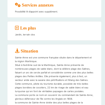
Services annexes
Possibilité lit d’appoint avec supplément.
Les plus
Jardin, terrain clos
Situation
Sainte-Anne est une commune française située dans le département et
la région Martinique.
Situé à l’extrême sud de la Martinique, Sainte-Anne présente de
nombreuses plages de sable blanc, dont la célèbre plage des Salines,
faisant un arc de cercle parfait et considérée comme une des plus belles
plages des Petites Antilles. Elle présente également, plus à l’est, un
secteur aride avec la savane des pétrifications et l’étang des Salines.
Cette commune, pilote du tourisme durable, possède de très belles
plages bordées de cocotiers, 22 km de rivage de sable blanc et eau
turquoise qui en font de véritables paysages de cartes postales.
La commune porte ce nom en souvenir du commandant de Sainte-Anne,
glorieux défenseur de l’île contre les Anglais en 1808.
la commune de Sainte-Anne dotée des plus belles plages de la