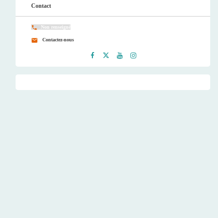
Contact
Non renseigné
Contactez-nous
Faceb
Twitt
Youtu
Instag
ook
er
be
ram