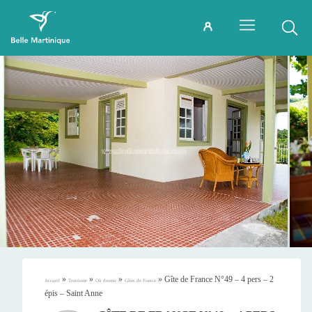
»
»
»
»
Gîte de France N°49 – 4 pers – 2
Accueil
Tourisme
Où dormir
Gîtes de France
épis – Saint Anne