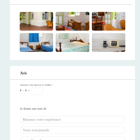
Avis
Saisissez votre réponse en chiffres
*
9
−
6
=