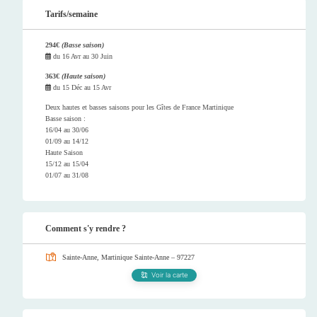
Tarifs/semaine
294€
(Basse saison)
du
16 Avr
au
30 Juin
363€
(Haute saison)
du
15 Déc
au
15 Avr
Deux hautes et basses saisons pour les Gîtes de France Martinique
Basse saison :
16/04 au 30/06
01/09 au 14/12
Haute Saison
15/12 au 15/04
01/07 au 31/08
Comment s'y rendre ?
Sainte-Anne, Martinique
Sainte-Anne – 97227
Voir la carte