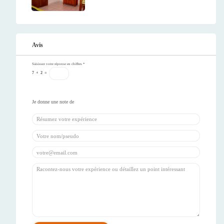
Avis
Saisissez votre réponse en chiffres
*
7
+
2
=