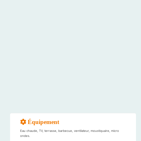
Équipement
Eau chaude, TV, terrasse, barbecue, ventilateur, moustiquaire, micro
ondes.