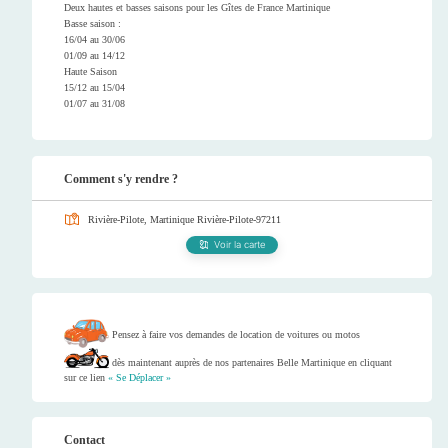
Deux hautes et basses saisons pour les Gîtes de France Martinique
Basse saison :
16/04 au 30/06
01/09 au 14/12
Haute Saison
15/12 au 15/04
01/07 au 31/08
Comment s'y rendre ?
Rivière-Pilote, Martinique
Rivière-Pilote-97211
Voir la carte
Pensez à faire vos demandes de location de voitures ou motos
dès maintenant auprès de nos partenaires Belle Martinique en cliquant
sur ce lien
« Se Déplacer »
Contact