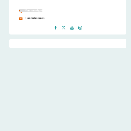
Non renseigné
Contactez-nous
Faceb
Twitt
Youtu
Instag
ook
er
be
ram