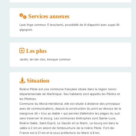
Services annexes
Lave linge commun (1 less/sem), possibilité de lit d’appoint avec suppl (lit
gigogne).
Les plus
Jardin, terrain clos, kiosque commun
Situation
Rivière-Pilote est une commune française située dans la région mono-
départementale de Martinique. Ses habitants sont appelés les Pilotins et
les Pilotines.
Commune du littoral méridional, elle est située à distance des principaux
axes de communications, depuis la construction du pont au-dessus de la
mangrove dit « trou au diable » qui permet d’atteindre les plages du sud
sans traverser le bourg. Les communes limitrophes sont Sainte-Luce,
Rivière-Salée, Saint-Esprit, Le Vauclin et Le Marin. Le bourg est dans la
vallée à 2 km en amont de l’embouchure de la rivière Pilote. Fort-de-
France est à 21 km et la sous-préfecture du Marin à 8 km.