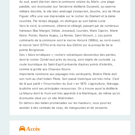
Au sud, avant d’arriver dans la commune voisine du Marin, une plage
paisible, son écomusée (sur l’ancienne distillerie Ducanet), sa caserne
militaire discrète, le site bien aménagé (restaurant, douche, wc) de l’Anse
Figuier offre une vue imprenable sur le rocher du Diamant et la dame
couchée. Par temps dégagé, on distingue au sud Sainte-Lucie.
Vers le nord, la commune, s’étend et s’élargit, passant par de nombreux
hameaux (Bas Mangot, Débat, Josseaud, Lourdes, Mare Capron, Marie
Noire, Poirier, Ravine Acajou, La Renée, Saint-Vincent…). Les points
culminants de la commune sont le morne Honoré (388m), au nord-ouest,
le morne Vent (377m) et le morne Aca (262m) sur la presqu’ile de la
pointe Borgnesse.
Des « blocs erratiques », rochers volcaniques descendus des pentes,
dont le rocher Zombi tout près du bourg, sont objets de curiosité. La
route touristique du Saint-Esprit présente d’autres points d’intérêts,
comme la grotte aux Chauves-Souris.
Importante commune aux paysages très verdoyants, Rivière Pilote doit
son nom au chef indien Pilote. Son passé historique est très riche. C’est
de là que partit « l’Insurrection du Sud » en 1870. L’agriculture, l’élevage,
la pêche sont ses principales ressources. On y trouve aussi la distillerie
La Mauny dont le rhum est très apprécié à la Martinique, de même qu’un
écomusée situé sur un site Amérindien.
En dehors des belles promenades sur les hauteurs, vous pourrez
assister à des combats de coqs, de mangoustes et de serpents.
Accès