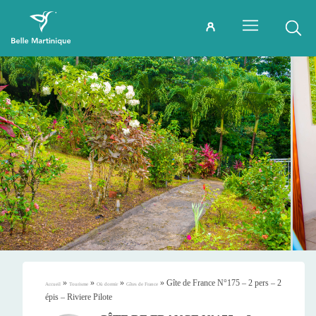
»
»
»
»
Gîte de France N°175 – 2 pers – 2
Accueil
Tourisme
Où dormir
Gîtes de France
épis – Riviere Pilote