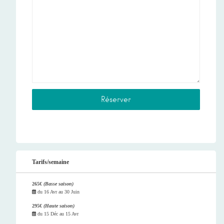
Tarifs/semaine
265€
(Basse saison)
du
16 Avr
au
30 Juin
295€
(Haute saison)
du
15 Déc
au
15 Avr