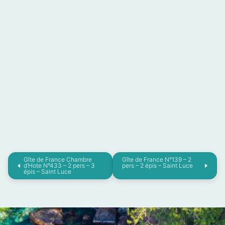
Gîte de France Chambre
Gîte de France N°139 – 2
d’Hote N°433 – 2 pers – 3
pers – 2 épis – Saint Luce
épis – Saint Luce