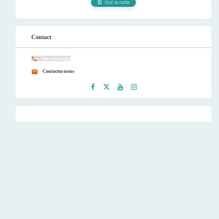
Voir la carte
Contact
Non renseigné
Contactez-nous
Faceb
Twitt
Youtu
Instag
ook
er
be
ram