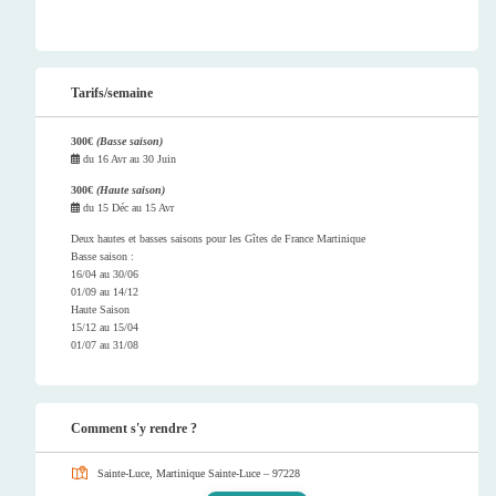
Tarifs/semaine
300€
(Basse saison)
du
16 Avr
au
30 Juin
300€
(Haute saison)
du
15 Déc
au
15 Avr
Deux hautes et basses saisons pour les Gîtes de France Martinique
Basse saison :
16/04 au 30/06
01/09 au 14/12
Haute Saison
15/12 au 15/04
01/07 au 31/08
Comment s'y rendre ?
Sainte-Luce, Martinique
Sainte-Luce – 97228