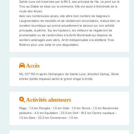
Sainte-Luce est traversée par la RN 5, axe principal de l’ile. Le pont sur le
Trou au Diable se situe sur la commune. Elle est aussi à l’extrémité de la
route des Anses.
Avec ses nombreuses anses, elle attire bon nombre de baigneurs.
L’augmentation de meublés et de résidences secondaires, traduit bien sa
vocation touristique qui prend actuellement le dessus sur son activité
principale, la pêche. Sur les hauteurs, les visiteurs se régaleront de
promenades ou de randonnées à la forêt Montravail qui dispose de
sentiers aménagés avec abris. Arrêt indispensable à la distillerie Trois
Rivières pour une visite et une dégustation.
Accès
N5, D17 150 m après l'échangeur de Sainte Luce, direction Epinay, 3ème
entrée (petite impasse) après le grand virage à droite.
Activités alentours
Plage : 1.5 km Plongée : 1.5 km Voile : 1.5 km Tennis : 1.5 km Randonnée
pédestre : 4.0 km Equitation : 23.0 km Golf : 18.5 km Centre nautique :
1.5 km Gare : 22.0 km Commerces : 1.0 km