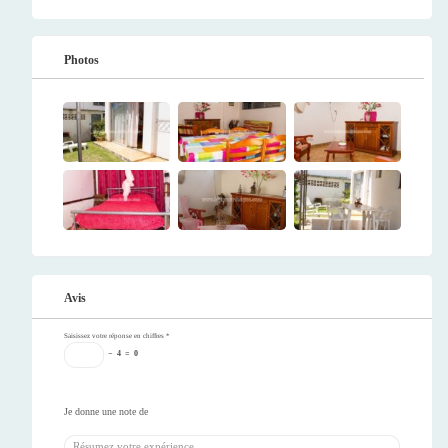
Photos
Avis
Saisissez votre réponse en chiffres
*
−
4
=
0