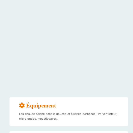
Équipement
Eau chaude solaire dans la douche et à l’évier, barbecue, TV, ventilateur,
micro ondes, moustiquaires.