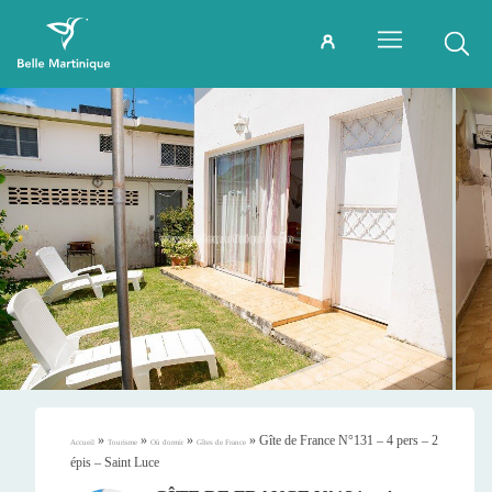
»
»
»
»
Gîte de France N°131 – 4 pers – 2
Accueil
Tourisme
Où dormir
Gîtes de France
épis – Saint Luce