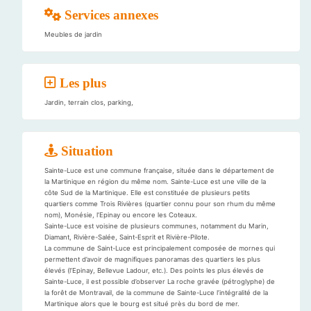
Services annexes
Meubles de jardin
Les plus
Jardin, terrain clos, parking,
Situation
Sainte-Luce est une commune française, située dans le département de
la Martinique en région du même nom. Sainte-Luce est une ville de la
côte Sud de la Martinique. Elle est constituée de plusieurs petits
quartiers comme Trois Rivières (quartier connu pour son rhum du même
nom), Monésie, l’Epinay ou encore les Coteaux.
Sainte-Luce est voisine de plusieurs communes, notamment du Marin,
Diamant, Rivière-Salée, Saint-Esprit et Rivière-Pilote.
La commune de Saint-Luce est principalement composée de mornes qui
permettent d’avoir de magnifiques panoramas des quartiers les plus
élevés (l’Epinay, Bellevue Ladour, etc.). Des points les plus élevés de
Sainte-Luce, il est possible d’observer La roche gravée (pétroglyphe) de
la forêt de Montravail, de la commune de Sainte-Luce l’intégralité de la
Martinique alors que le bourg est situé près du bord de mer.