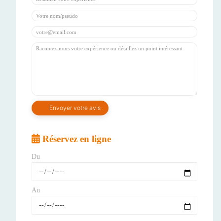
Réservez en ligne
Du
Au