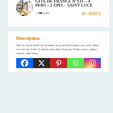
GÎTE DE FRANCE N°131 – 4
PERS – 2 ÉPIS – SAINT LUCE
réf : BM073
4 pers.
(
1
)
Description
Gite en rez de jardin de la maison du propriétaire dans une zone calme,
non loin de la mer. 2 chbres avec dans chacune 1 lit de 2 pers, séjour,
cuisine, salle d’eau.