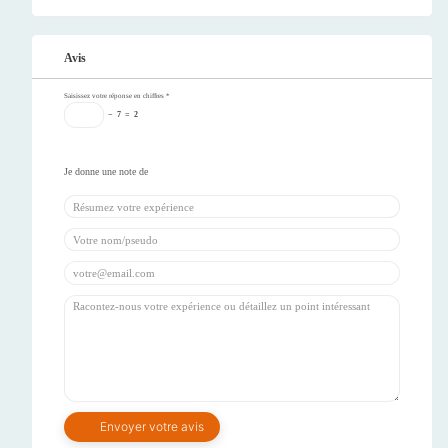
Avis
Saisissez votre réponse en chiffres
*
−
7
=
2