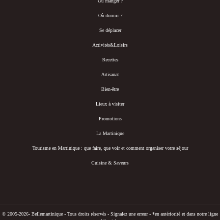
Où manger ?
Où dormir ?
Se déplacer
Activités&Loisirs
Recettes
Artisanat
Bien-être
Lieux à visiter
Promotions
La Martinique
Tourisme en Martinique : que faire, que voir et comment organiser votre séjour
Cuisine & Saveurs
© 2005-2026- Bellemartinique - Tous droits réservés -
Signalez une erreur
-
*en antériorité et dans notre ligne