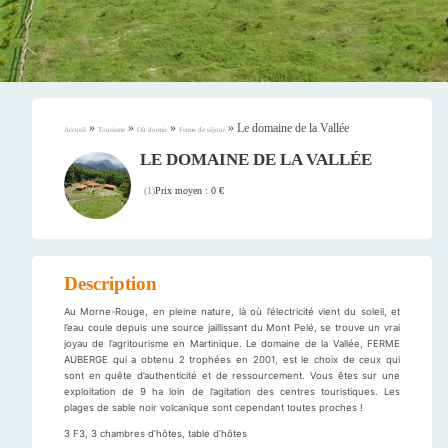
»
»
»
»
Le domaine de la Vallée
Accueil
Tourisme
Où dormir
Ferme de séjour
LE DOMAINE DE LA VALLÉE
Prix moyen : 0 €
(
1
)
Description
Au Morne-Rouge, en pleine nature, là où l’électricité vient du soleil, et
l’eau coule depuis une source jaillissant du Mont Pelé, se trouve un vrai
joyau de l’agritourisme en Martinique. Le domaine de la Vallée, FERME
AUBERGE qui a obtenu 2 trophées en 2001, est le choix de ceux qui
sont en quête d’authenticité et de ressourcement. Vous êtes sur une
exploitation de 9 ha loin de l’agitation des centres touristiques. Les
plages de sable noir volcanique sont cependant toutes proches !
3 F3, 3 chambres d’hôtes, table d’hôtes