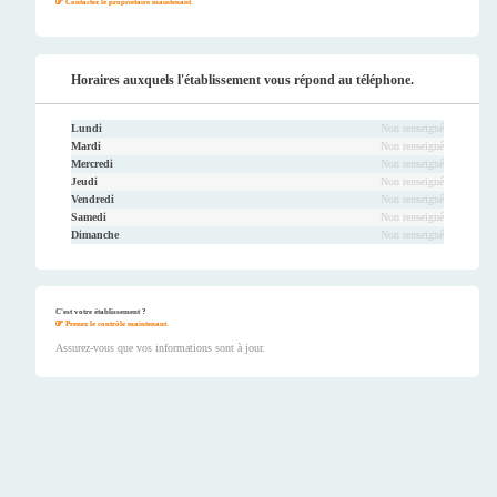
Contactez le propriétaire maintenant.
Horaires auxquels l'établissement vous répond au téléphone.
Lundi
Non renseigné
Mardi
Non renseigné
Mercredi
Non renseigné
Jeudi
Non renseigné
Vendredi
Non renseigné
Samedi
Non renseigné
Dimanche
Non renseigné
C'est votre établissement ?
Prenez le contrôle maintenant.
Assurez-vous que vos informations sont à jour.