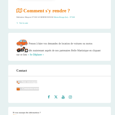
Comment s'y rendre ?
Habitation Mespont 97260 LE MORNE ROUGE
Morne-Rouge (Le) – 97260
Voir la carte
Pensez à faire vos demandes de location de voitures ou motos
dès maintenant auprès de nos partenaires Belle Martinique en cliquant
sur ce lien
« Se Déplacer »
Contact
Non renseigné
Contactez-nous
Faceb
Twitt
Youtu
Instag
ook
er
be
ram
Il vous manque des informations ?