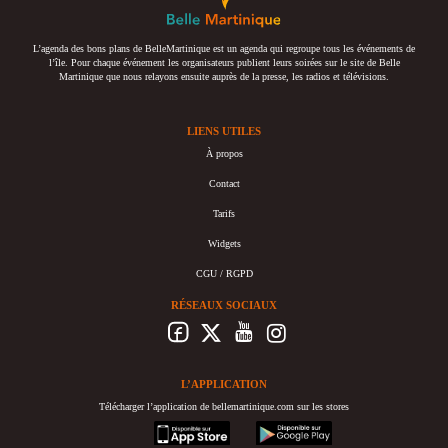
L’agenda des bons plans de BelleMartinique est un agenda qui regroupe tous les événements de
l’île. Pour chaque événement les organisateurs publient leurs soirées sur le site de Belle
Martinique que nous relayons ensuite auprès de la presse, les radios et télévisions.
LIENS UTILES
À propos
Contact
Tarifs
Widgets
CGU / RGPD
RÉSEAUX SOCIAUX
L’APPLICATION
Télécharger l’application de bellemartinique.com sur les stores
appstore
googleplay