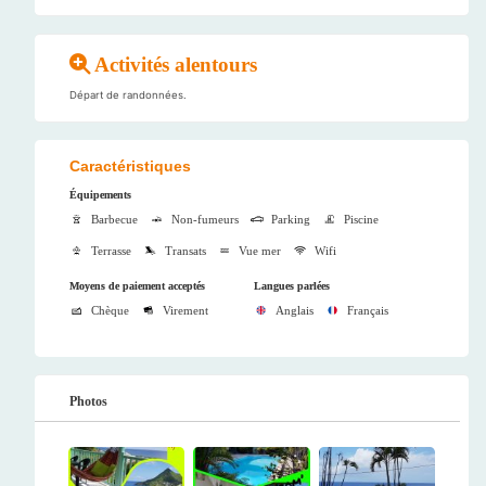
Activités alentours
Départ de randonnées.
Caractéristiques
Équipements
Barbecue
Non-fumeurs
Parking
Piscine
Terrasse
Transats
Vue mer
Wifi
Moyens de paiement acceptés
Langues parlées
Chèque
Virement
Anglais
Français
Photos