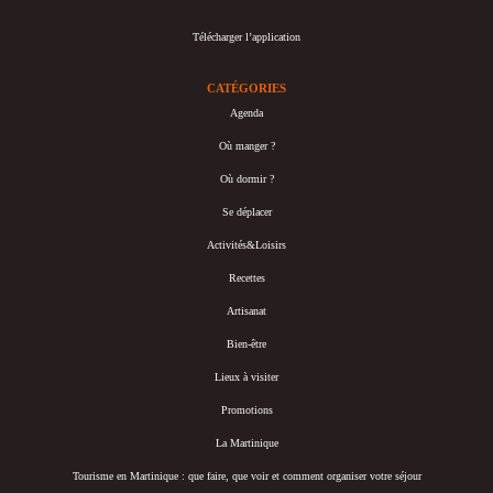
Télécharger l’application
CATÉGORIES
Agenda
Où manger ?
Où dormir ?
Se déplacer
Activités&Loisirs
Recettes
Artisanat
Bien-être
Lieux à visiter
Promotions
La Martinique
Tourisme en Martinique : que faire, que voir et comment organiser votre séjour