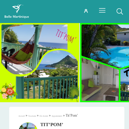
»
»
»
»
Tit’Pom’
Accueil
Tourisme
Où dormir
Appartement
TIT’POM’