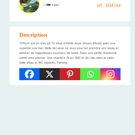
réf : BM344
4 pers.
(
1
)
Description
Tit’Pom’ est un très joli T2 situé à Petite Anse (Anses d’Arlet) avec une
superbe vue mer. Belle terrasse où vous pourrez prendre vos repas et
admirer de magnifiques couchers de soleil. Dans une petite résidence
calme avec piscine. Une chambre (lit en 160) et clic clac dans le salon.
Salle d’eau et WC séparés. Parking.