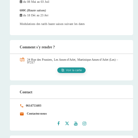
du
08 Mai
au
03 Juil
600€
(Haute saison)
du
18 Déc
au
23 Avr
Modulations des tarifs haute saison suivant les dates
Comment s'y rendre ?
24 Rue des Pruniers, Les Anses-d'Arlet, Martinique
Anses-d’Arlet (Les) –
97217
Voir la carte
Contact
0614753403
Contactez-nous
Faceb
Twitt
Youtu
Instag