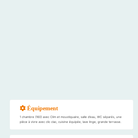
Équipement
1 chambre (160) avec Clim et moustiquaire, salle d’eau, WC séparés, une
pièce à vivre avec clic clac, cuisine équipée, lave linge, grande terrasse.