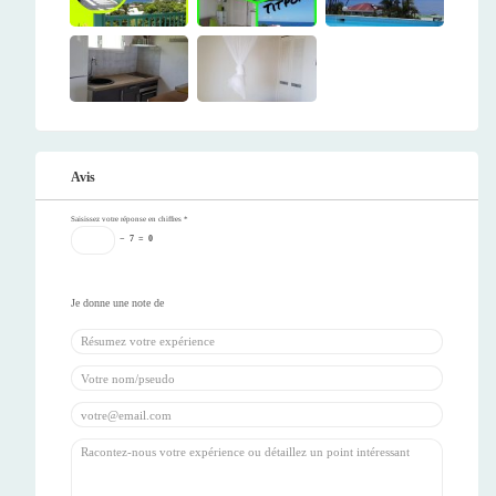
Avis
Saisissez votre réponse en chiffres
*
−
7
=
0