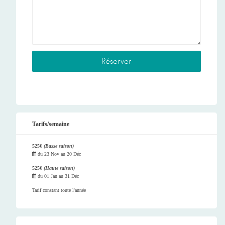
Tarifs/semaine
525€
(Basse saison)
du
23 Nov
au
20 Déc
525€
(Haute saison)
du
01 Jan
au
31 Déc
Tarif constant toute l'année