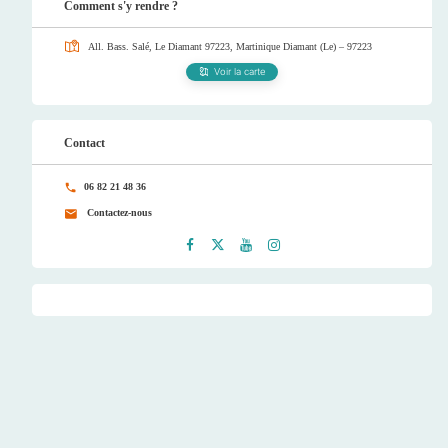
Comment s'y rendre ?
All. Bass. Salé, Le Diamant 97223, Martinique
Diamant (Le) – 97223
Voir la carte
Contact
06 82 21 48 36
Contactez-nous
Faceb
Twitt
Youtu
Instag
ook
er
be
ram