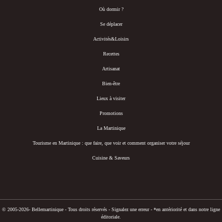
Où dormir ?
Se déplacer
Activités&Loisirs
Recettes
Artisanat
Bien-être
Lieux à visiter
Promotions
La Martinique
Tourisme en Martinique : que faire, que voir et comment organiser votre séjour
Cuisine & Saveurs
© 2005-2026- Bellemartinique - Tous droits réservés -
Signalez une erreur
-
*en antériorité et dans notre ligne
éditoriale.