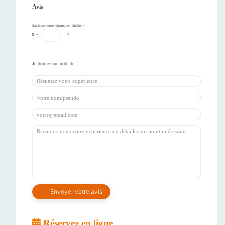
Avis
Saisissez votre réponse en chiffres
*
9
−
=
7
Réservez en ligne