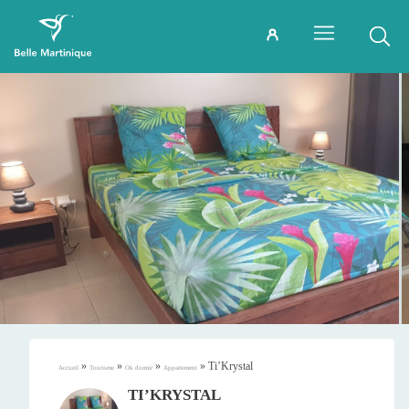
»
»
»
»
Ti’Krystal
Accueil
Tourisme
Où dormir
Appartement
TI’KRYSTAL