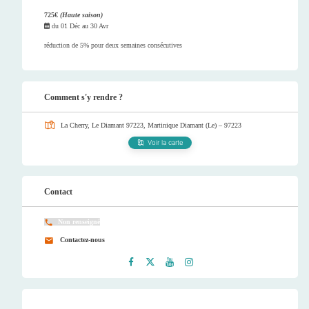
725€
(Haute saison)
du
01 Déc
au
30 Avr
réduction de 5% pour deux semaines consécutives
Comment s'y rendre ?
La Cherry, Le Diamant 97223, Martinique
Diamant (Le) – 97223
Voir la carte
Contact
Non renseigné
Contactez-nous
Faceb
Twitt
Youtu
Instag
ook
er
be
ram