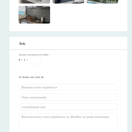
Avis
Saisissez votre réponse en chiffres
*
9
+
1
=