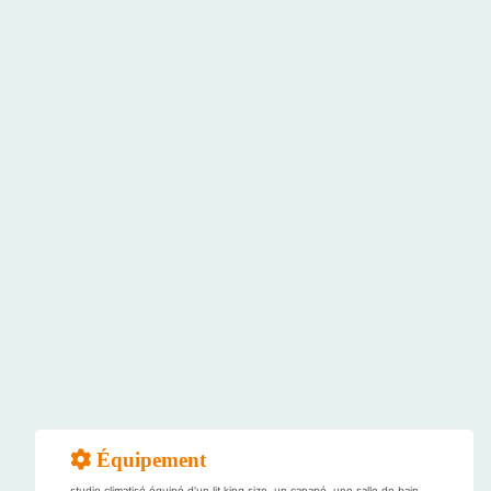
Équipement
studio climatisé équipé d'un lit king size, un canapé, une salle de bain