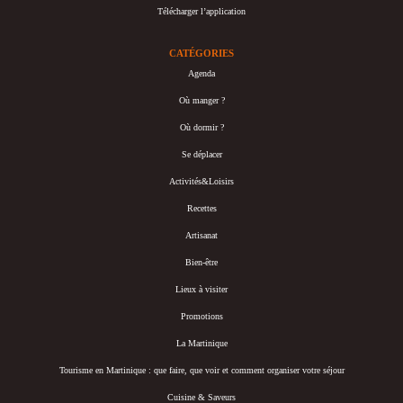
Télécharger l’application
CATÉGORIES
Agenda
Où manger ?
Où dormir ?
Se déplacer
Activités&Loisirs
Recettes
Artisanat
Bien-être
Lieux à visiter
Promotions
La Martinique
Tourisme en Martinique : que faire, que voir et comment organiser votre séjour
Cuisine & Saveurs