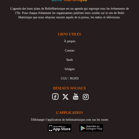
L’agenda des bons plans de BelleMartinique est un agenda qui regroupe tous les événements de
l’île. Pour chaque événement les organisateurs publient leurs soirées sur le site de Belle
Martinique que nous relayons ensuite auprès de la presse, les radios et télévisions.
LIENS UTILES
À propos
Contact
Tarifs
Widgets
CGU / RGPD
RÉSEAUX SOCIAUX
L’APPLICATION
Télécharger l’application de bellemartinique.com sur les stores
appstore
googleplay