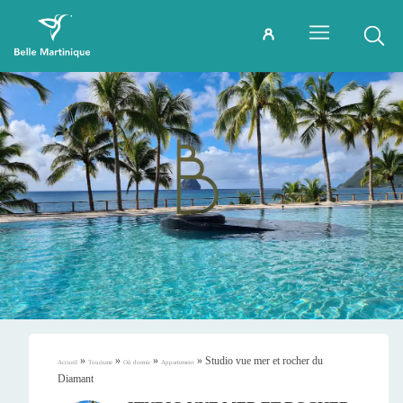
»
»
»
»
Studio vue mer et rocher du
Accueil
Tourisme
Où dormir
Appartement
Diamant