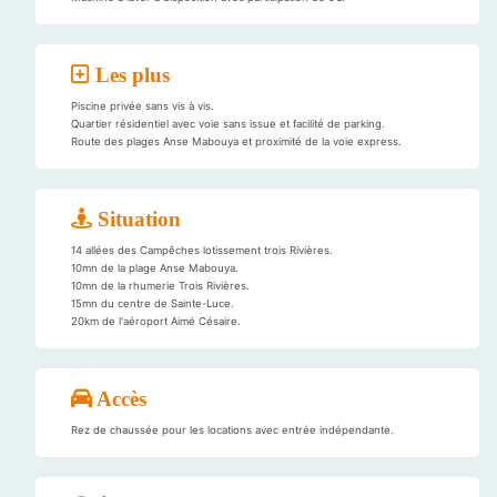
Les plus
Piscine privée sans vis à vis.
Quartier résidentiel avec voie sans issue et facilité de parking.
Route des plages Anse Mabouya et proximité de la voie express.
Situation
14 allées des Campêches lotissement trois Rivières.
10mn de la plage Anse Mabouya.
10mn de la rhumerie Trois Rivières.
15mn du centre de Sainte-Luce.
20km de l'aéroport Aimé Césaire.
Accès
Rez de chaussée pour les locations avec entrée indépendante.