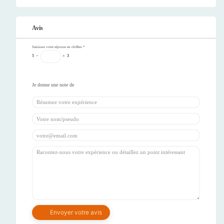
Avis
Saisissez votre réponse en chiffres
*
5
−
=
3