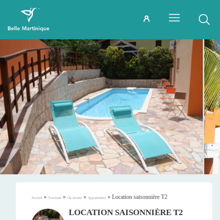
»
»
»
»
Location saisonnière T2
Accueil
Tourisme
Où dormir
Appartement
LOCATION SAISONNIÈRE T2