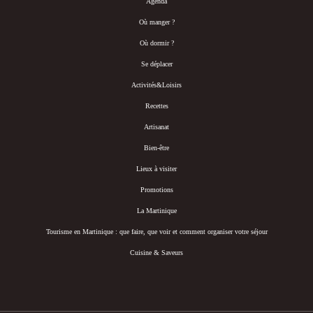
Agenda
Où manger ?
Où dormir ?
Se déplacer
Activités&Loisirs
Recettes
Artisanat
Bien-être
Lieux à visiter
Promotions
La Martinique
Tourisme en Martinique : que faire, que voir et comment organiser votre séjour
Cuisine & Saveurs