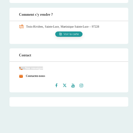
Comment s'y rendre ?
Trois-Rivières, Sainte-Luce, Martinique
Sainte-Luce – 97228
Voir la carte
Contact
Non renseigné
Contactez-nous
Faceb
Twitt
Youtu
Instag
ook
er
be
ram