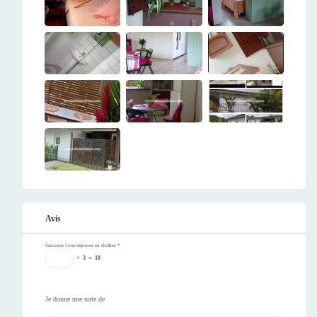
Avis
Saisissez votre réponse en chiffres
*
+
3
=
10