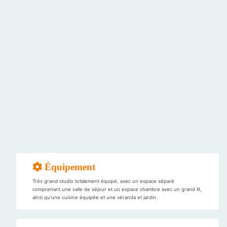
Équipement
Trés grand studio totalement équipé, avec un espace séparé
comprenant une salle de séjour et un espace chambre avec un grand lit,
ainsi qu'une cuisine équipée et une véranda et jardin.