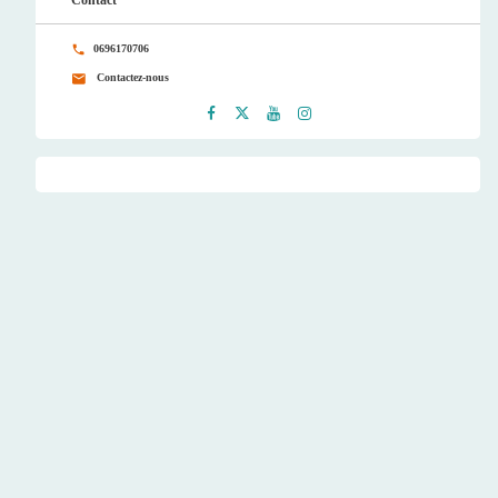
0696170706
Contactez-nous
Faceb
Twitt
Youtu
Instag
ook
er
be
ram