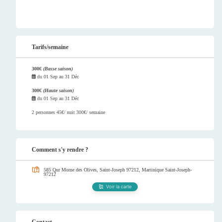
Tarifs/semaine
300€
(Basse saison)
du
01 Sep
au
31 Déc
300€
(Haute saison)
du
01 Sep
au
31 Déc
2 personnes 45€/ nuit 300€/ semaine
Comment s'y rendre ?
585 Qur Morne des Olives, Saint-Joseph 97212, Martinique
Saint-Joseph-
97212
Voir la carte
Contact