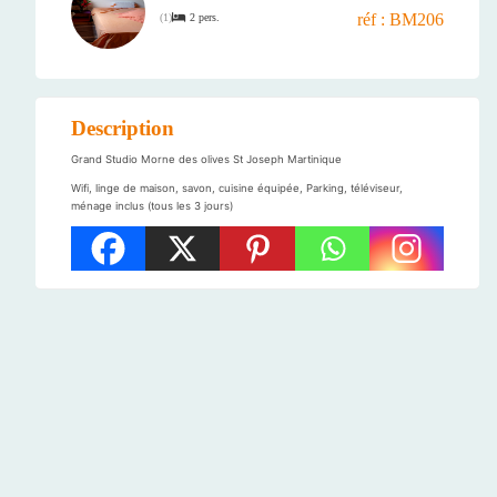
réf : BM206
2 pers.
(
1
)
Description
Grand Studio Morne des olives St Joseph Martinique
Wifi, linge de maison, savon, cuisine équipée, Parking, téléviseur,
ménage inclus (tous les 3 jours)