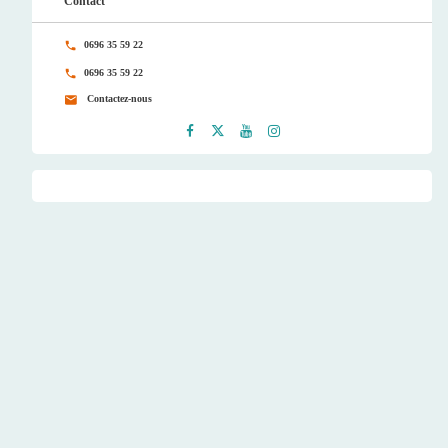
Contact
0696 35 59 22
0696 35 59 22
Contactez-nous
Faceb
Twitt
Youtu
Instag
ook
er
be
ram