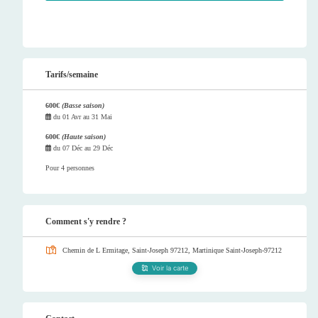
Tarifs/semaine
600€
(Basse saison)
du
01 Avr
au
31 Mai
600€
(Haute saison)
du
07 Déc
au
29 Déc
Pour 4 personnes
Comment s'y rendre ?
Chemin de L Ermitage, Saint-Joseph 97212, Martinique
Saint-Joseph-97212
Voir la carte