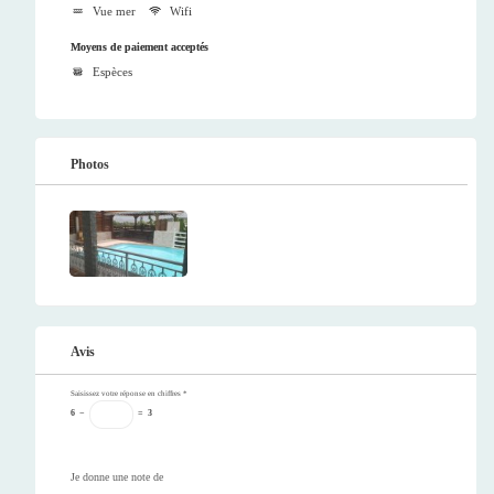
Vue mer
Wifi
Moyens de paiement acceptés
Espèces
Photos
Avis
Saisissez votre réponse en chiffres
*
6
−
=
3