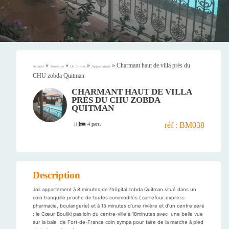
»
»
»
»
Charmant haut de villa près du
Accueil
Tourisme
Où dormir
Appartement
CHU zobda Quitman
CHARMANT HAUT DE VILLA
PRÈS DU CHU ZOBDA
QUITMAN
réf : BM038
4 pers.
(
1
)
Description
Joli appartement à 8 minutes de l’hôpital zobda Quitman situé dans un
coin tranquille proche de toutes commodités ( carrefour express
pharmacie, boulangerie) et à 15 minutes d’une rivière et d’un centre aéré
: le Cœur Bouliki pas loin du centre-ville à 18minutes avec une belle vue
sur la baie de Fort-de-France coin sympa pour faire de la marche à pied