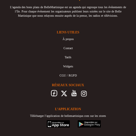
L’agenda des bons plans de BelleMartinique est un agenda qui regroupe tous les événements de
l’île. Pour chaque événement les organisateurs publient leurs soirées sur le site de Belle
Martinique que nous relayons ensuite auprès de la presse, les radios et télévisions.
LIENS UTILES
À propos
Contact
Tarifs
Widgets
CGU / RGPD
RÉSEAUX SOCIAUX
L’APPLICATION
Télécharger l’application de bellemartinique.com sur les stores
appstore
googleplay