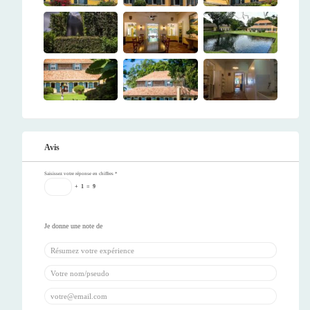
Avis
Saisissez votre réponse en chiffres
*
+
1
=
9