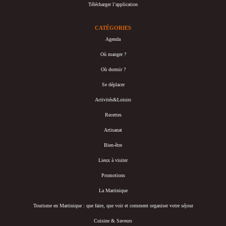
Télécharger l’application
CATÉGORIES
Agenda
Où manger ?
Où dormir ?
Se déplacer
Activités&Loisirs
Recettes
Artisanat
Bien-être
Lieux à visiter
Promotions
La Martinique
Tourisme en Martinique : que faire, que voir et comment organiser votre séjour
Cuisine & Saveurs