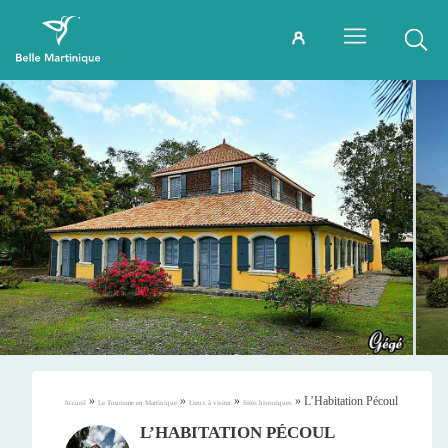
»
»
»
»
L’Habitation Pécoul
Accueil
Le Tourisme en Martinique
Lieux à visiter
Sites historiques
L’HABITATION PÉCOUL