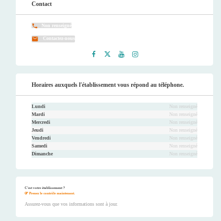
Contact
Non renseigné
Contactez-nous
Faceb
Twitt
Youtu
Instag
ook
er
be
ram
Horaires auxquels l'établissement vous répond au téléphone.
Lundi
Non renseigné
Mardi
Non renseigné
Mercredi
Non renseigné
Jeudi
Non renseigné
Vendredi
Non renseigné
Samedi
Non renseigné
Dimanche
Non renseigné
C'est votre établissement ?
Prenez le contrôle maintenant.
Assurez-vous que vos informations sont à jour.