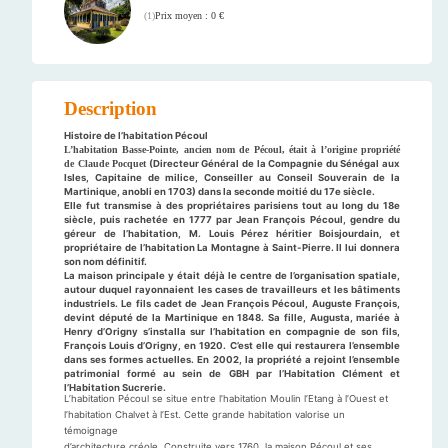
Prix moyen : 0 €
(
1
)
Description
Histoire de l’habitation Pécoul
L’habitation Basse-Pointe, ancien nom de Pécoul, était à l’origine propriété
de Claude Pocquet
(Directeur Général de la Compagnie du Sénégal aux
Isles, Capitaine de milice, Conseiller au Conseil Souverain de la
Martinique, anobli en 1703) dans la seconde moitié du 17e siècle.
Elle fut transmise à des propriétaires parisiens tout au long du 18e
siècle, puis rachetée en 1777 par Jean François Pécoul, gendre du
géreur de l’habitation, M. Louis Pérez héritier Boisjourdain, et
propriétaire de l’habitation La Montagne à Saint-Pierre. Il lui donnera
son nom définitif.
La maison principale y était déjà le centre de l’organisation spatiale,
autour duquel rayonnaient les cases de travailleurs et les bâtiments
industriels. Le fils cadet de Jean François Pécoul, Auguste François,
devint député de la Martinique en 1848. Sa fille, Augusta, mariée à
Henry d’Origny s’installa sur l’habitation en compagnie de son fils,
François Louis d’Origny, en 1920. C’est elle qui restaurera l’ensemble
dans ses formes actuelles. En 2002, la propriété a rejoint l’ensemble
patrimonial formé au sein de GBH par l’Habitation Clément et
l’Habitation Sucrerie.
L’habitation Pécoul se situe entre l’habitation Moulin l’Etang à l’Ouest et
l’habitation Chalvet à l’Est. Cette grande habitation valorise un
témoignage
d’architecture créole. Construite vers 1760, la maison Pécoul et ses