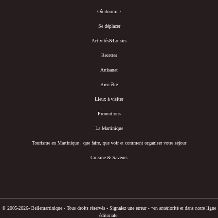
Où dormir ?
Se déplacer
Activités&Loisirs
Recettes
Artisanat
Bien-être
Lieux à visiter
Promotions
La Martinique
Tourisme en Martinique : que faire, que voir et comment organiser votre séjour
Cuisine & Saveurs
© 2005-2026- Bellemartinique - Tous droits réservés -
Signalez une erreur
-
*en antériorité et dans notre ligne
éditoriale.