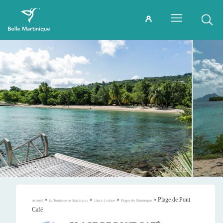
»
»
»
»
Plage de Pont
Accueil
Le Tourisme en Martinique
Lieux à visiter
Plages de Martinique
Café