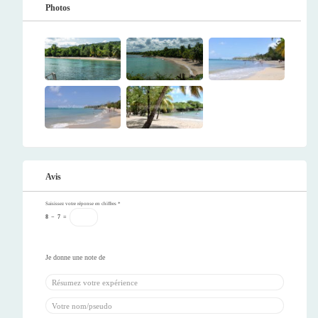
Photos
Avis
Saisissez votre réponse en chiffres
*
8
−
7
=