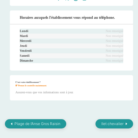
Faceb
Twitt
Youtu
Instag
ook
er
be
ram
Horaires auxquels l'établissement vous répond au téléphone.
Lundi
Non renseigné
Mardi
Non renseigné
Mercredi
Non renseigné
Jeudi
Non renseigné
Vendredi
Non renseigné
Samedi
Non renseigné
Dimanche
Non renseigné
C'est votre établissement ?
Prenez le contrôle maintenant.
Assurez-vous que vos informations sont à jour.
Plage de l’Anse Gros Raisin
Ilet chevalier