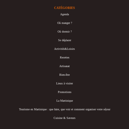
CATÉGORIES
Agenda
Où manger ?
Où dormir ?
Se déplacer
Activités&Loisirs
Recettes
Artisanat
Bien-être
Lieux à visiter
Promotions
La Martinique
Tourisme en Martinique : que faire, que voir et comment organiser votre séjour
Cuisine & Saveurs