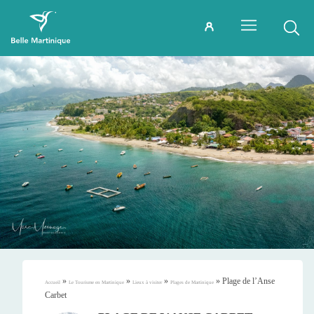
»
»
»
»
Plage de l’Anse
Accueil
Le Tourisme en Martinique
Lieux à visiter
Plages de Martinique
Carbet