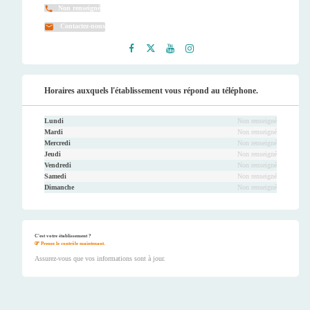
Non renseigné
Contactez-nous
Faceb
Twitt
Youtu
Instag
ook
er
be
ram
Horaires auxquels l'établissement vous répond au téléphone.
Lundi
Non renseigné
Mardi
Non renseigné
Mercredi
Non renseigné
Jeudi
Non renseigné
Vendredi
Non renseigné
Samedi
Non renseigné
Dimanche
Non renseigné
C'est votre établissement ?
Prenez le contrôle maintenant.
Assurez-vous que vos informations sont à jour.