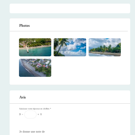
Photos
Avis
Saisissez votre réponse en chiffres
*
3
−
=
1