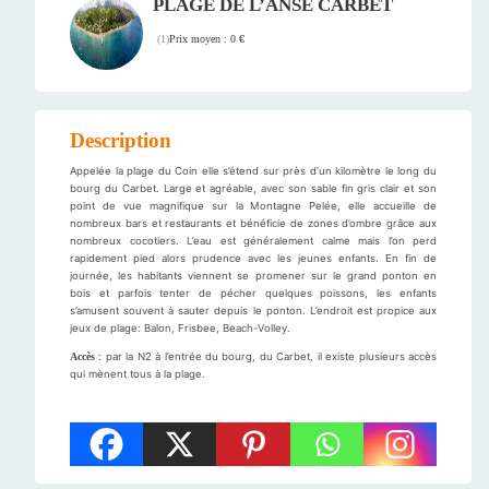
PLAGE DE L’ANSE CARBET
Prix moyen : 0 €
(
1
)
Description
Appelée la plage du Coin elle s’étend sur près d’un kilomètre le long du
bourg du Carbet. Large et agréable, avec son sable fin gris clair et son
point de vue magnifique sur la Montagne Pelée, elle accueille de
nombreux bars et restaurants et bénéficie de zones d’ombre grâce aux
nombreux cocotiers. L’eau est généralement calme mais l’on perd
rapidement pied alors prudence avec les jeunes enfants. En fin de
journée, les habitants viennent se promener sur le grand ponton en
bois et parfois tenter de pécher quelques poissons, les enfants
s’amusent souvent à sauter depuis le ponton. L’endroit est propice aux
jeux de plage: Balon, Frisbee, Beach-Volley.
Accès
: par la N2 à l’entrée du bourg, du Carbet, il existe plusieurs accès
qui mènent tous à la plage.