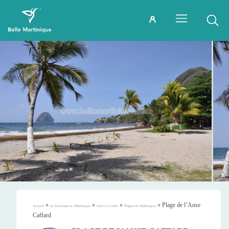
»
»
»
»
Plage de l’Anse
Accueil
Le Tourisme en Martinique
Lieux à visiter
Plages de Martinique
Caffard