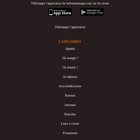
Télécharger l’application de bellemartinique.com sur les stores
appstore
googleplay
Télécharger l’application
CATÉGORIES
Agenda
Où manger ?
Où dormir ?
Se déplacer
Activités&Loisirs
Recettes
Artisanat
Bien-être
Lieux à visiter
Promotions