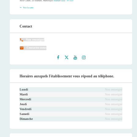
Anse Cafard, Le Diamant, Martinique
Diamant (Le) – 97223
Voir la carte
Contact
Non renseigné
Contactez-nous
Faceb
Twitt
Youtu
Instag
ook
er
be
ram
Horaires auxquels l'établissement vous répond au téléphone.
Lundi
Non renseigné
Mardi
Non renseigné
Mercredi
Non renseigné
Jeudi
Non renseigné
Vendredi
Non renseigné
Samedi
Non renseigné
Dimanche
Non renseigné