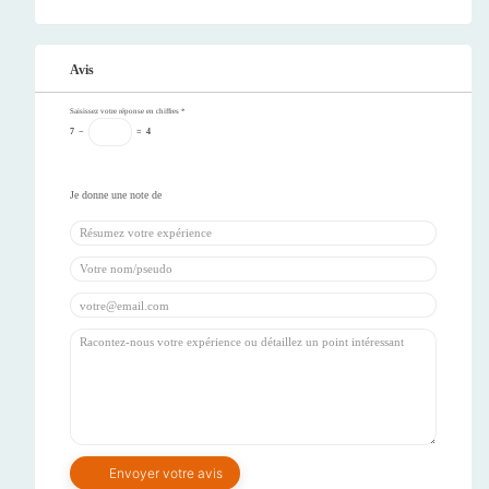
Avis
Saisissez votre réponse en chiffres
*
7
−
=
4