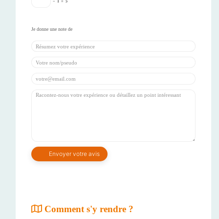
−
1
=
5
Comment s'y rendre ?