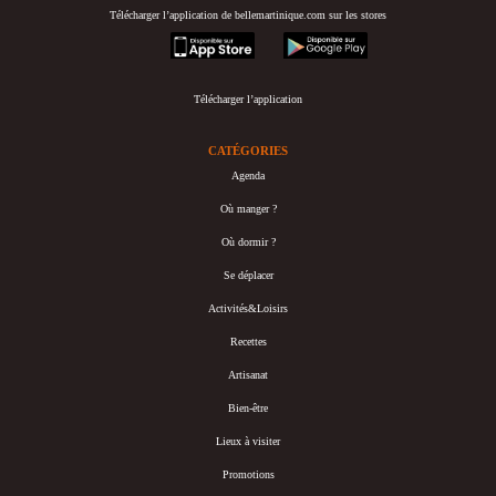
Télécharger l’application de bellemartinique.com sur les stores
appstore
googleplay
Télécharger l’application
CATÉGORIES
Agenda
Où manger ?
Où dormir ?
Se déplacer
Activités&Loisirs
Recettes
Artisanat
Bien-être
Lieux à visiter
Promotions