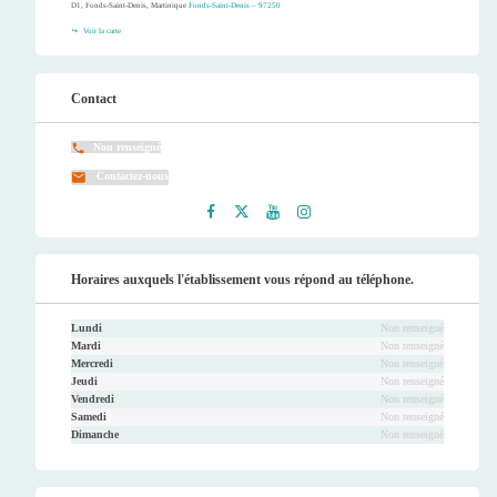
D1, Fonds-Saint-Denis, Martinique
Fonds-Saint-Denis – 97250
Voir la carte
Contact
Non renseigné
Contactez-nous
Faceb
Twitt
Youtu
Instag
ook
er
be
ram
Horaires auxquels l'établissement vous répond au téléphone.
Lundi
Non renseigné
Mardi
Non renseigné
Mercredi
Non renseigné
Jeudi
Non renseigné
Vendredi
Non renseigné
Samedi
Non renseigné
Dimanche
Non renseigné