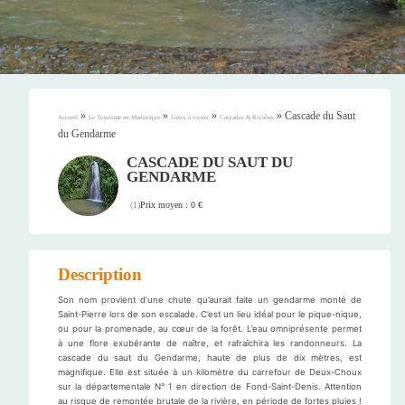
»
»
»
»
Cascade du Saut
Accueil
Le Tourisme en Martinique
Lieux à visiter
Cascades & Rivières
du Gendarme
CASCADE DU SAUT DU
GENDARME
Prix moyen : 0 €
(
1
)
Description
Son nom provient d’une chute qu’aurait faite un gendarme monté de
Saint-Pierre lors de son escalade. C’est un lieu idéal pour le pique-nique,
ou pour la promenade, au cœur de la forêt. L’eau omniprésente permet
à une flore exubérante de naître, et rafraîchira les randonneurs. La
cascade du saut du Gendarme, haute de plus de dix mètres, est
magnifique. Elle est située à un kilomètre du carrefour de Deux-Choux
sur la départementale N° 1 en direction de Fond-Saint-Denis. Attention
au risque de remontée brutale de la rivière, en période de fortes pluies !