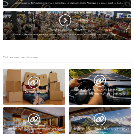
La Martinique, île des Caraïbes aux paysages enchanteurs, est située entre l'océan Atlantique et la mer des Caraïbes. Il est…
Marchés de Martinique
Les marchés de Martinique Les marchands sont très appliqués à faire vivre au sein de leur espace. Une ambiance typique…
Ceci peut aussi vous intéresser ...
Location de voiture en Martinique :
Déménageurs
comparer les agences par commune
Les bonnes adresses de restaurant en
Hôtels en Martinique : bien choisir selon
Martinique
votre séjour