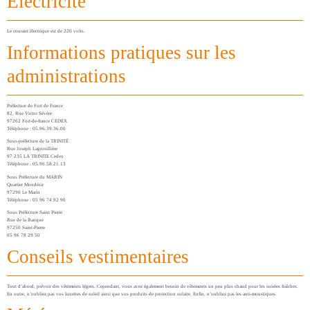
Électricité
Le courant électrique est de 220 volts.
Informations pratiques sur les
administrations
Préfecture de Fort de France
82, Rue Victor Sévère
97262 Fort-de-france CEDEX
Téléphone : 05.96.39.36.00
Sous-préfecture de la TRINITÉ
Rue Joseph Lagrosillière
97 235 LA TRINITE Cedex
Téléphone : 05.96.58.21.13
Sous Préfecture du MARIN
Quartier Mondésir
97290 Le Marin
Téléphone : 05 96 74 92 90
Sous Préfecture Saint Pierre
Rue de la Banque
97250 Saint-Pierre
05 96 78 29 50
Conseils vestimentaires
Tout d’abord, prévoir des vêtements légers. Cependant, vous avez également besoin de vêtements un peu plus chaud pour les soirées fraîches.
En outre, n’oubliez pas vos lunettes de soleil ainsi que vos produits de protection solaire. Enfin, n’oubliez pas les anti-moustiques.