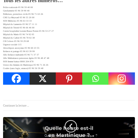
Tous les autres numéros…
Police nationale 05 96 59 40 00
Gendarmerie 05 96 59 90 40
Préfecture, protection civile 05 96 71 63 26
CHU La Meynard 05 96 55 20 00
SOS Médecins 05 96 63 33 33
Hôpital du Lamentin 05 96 57 11 11
Hôpital de Trinité 05 96 66 46 00
Centre hospitalier Lorrain/Basse Pointe 05 96 53 27 27
Hôpital du Marin 05 96 74 92 05
Hôpital du Carbet 05 96 78 02 38
CH Colson 05 96 59 29 68
Urgence sociale 115
Alcooliques anonymes 05 96 60 23 55
Enfance et partage 05 96 63 39 99
Allo Enfance maltraitée 05 96 71 37 37
Allo Maltraitance personnes âgées 05 96 48 47 48
SOS femme battue 0800 204 878
Union des femmes de Martinique 05 96 71 26 26
Coalex (sans logis, errance) 05 96 56 59 48
Continuer la lecture ...
Quelle heure est-il en Martinique ?