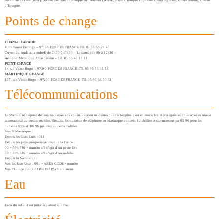
Nationale de Paris (BNP), Société Générale de Banque aux Antilles (SGBA), BRED, Banque Populaire, Crédit Agricole, Crédit Mutuel, Caisse
d’Epargne.
Points de change
CHANGE CARAIBE
4 rue Ernest Deproge – 97200 FORT DE FRANCE Tél. 05 96 60 28 40
Ouvert du lundi au vendredi de 7h30 à 17h30 – Le samedi de 8h à 12h30 –
Aéroport Martinique Aimé Césaire – Tél. 05 96 42 17 11
POINT CHANGE
14 rue Victor Hugo – 97200 FORT DE FRANCE -Tél. 05 96 60 35 56
MARTINIQUE CHANGE
137, rue Victor Hugo – 97200 FORT DE FRANCE -Tél. 05 96 63 80 33
Télécommunications
La Martinique dispose de tous les moyens de communication modernes dont le téléphone ou encore le fax. Il y a également des accès au réseau
international ou encore mobiles. Ensuite, les numéros de téléphone en Martinique ont tous 10 chiffres et commencent par 05 96 pour les
numéros fixes et 06 96 pour les numéros mobiles.
Vers la Martinique :
Depuis les Etats-Unis : 011
Depuis les pays européens autres que la France :
00 + 596 596 + numéro s’il s’agit d’un poste fixe
00 + 596 696 + numéro s’il s’agit d’un mobile.
Depuis la Martinique :
Vers les Etats-Unis : 001 + AREA CODE + numéro
Vers l’Europe : 00 + CODE DU PAYS + numéro
Eau
L’eau du robinet est potable partout sur l’île.