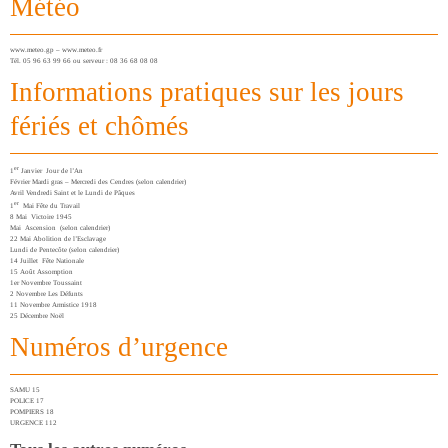
Météo
www.meteo.gp – www.meteo.fr
Tél. 05 96 63 99 66 ou serveur : 08 36 68 08 08
Informations pratiques sur les jours
fériés et chômés
er
1
Janvier Jour de l’An
Février Mardi gras – Mercredi des Cendres (selon calendrier)
Avril Vendredi Saint et le Lundi de Pâques
er
1
Mai Fête du Travail
8 Mai Victoire 1945
Mai Ascension (selon calendrier)
22 Mai Abolition de l’Esclavage
Lundi de Pentecôte (selon calendrier)
14 Juillet Fête Nationale
15 Août Assomption
1er Novembre Toussaint
2 Novembre Les Défunts
11 Novembre Armistice 1918
25 Décembre Noël
Numéros d’urgence
SAMU 15
POLICE 17
POMPIERS 18
URGENCE 112