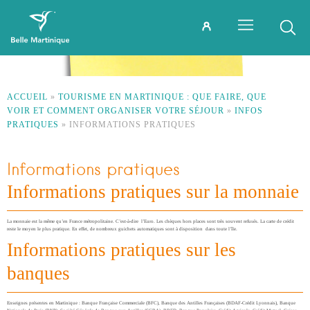
ACCUEIL
»
TOURISME EN MARTINIQUE : QUE FAIRE, QUE
VOIR ET COMMENT ORGANISER VOTRE SÉJOUR
»
INFOS
PRATIQUES
»
INFORMATIONS PRATIQUES
Informations pratiques
Informations pratiques sur la monnaie
La monnaie est la même qu’en France métropolitaine. C’est-à-dire l’Euro. Les chèques hors places sont très souvent refusés. La carte de crédit
reste le moyen le plus pratique. En effet, de nombreux guichets automatiques sont à disposition dans toute l’île.
Informations pratiques sur les
banques
Enseignes présentes en Martinique : Banque Française Commerciale (BFC), Banque des Antilles Françaises (BDAF-Crédit Lyonnais), Banque