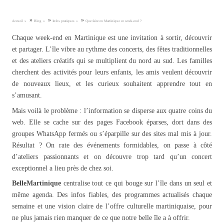
»
»
»
Accueil
Blog
Infos pratiques
Que faire en Martinique ce week-end ?
Chaque week-end en Martinique est une invitation à sortir, découvrir
et partager. L’île vibre au rythme des concerts, des fêtes traditionnelles
et des ateliers créatifs qui se multiplient du nord au sud. Les familles
cherchent des activités pour leurs enfants, les amis veulent découvrir
de nouveaux lieux, et les curieux souhaitent apprendre tout en
s’amusant.
Mais voilà le problème : l’information se disperse aux quatre coins du
web. Elle se cache sur des pages Facebook éparses, dort dans des
groupes WhatsApp fermés ou s’éparpille sur des sites mal mis à jour.
Résultat ? On rate des événements formidables, on passe à côté
d’ateliers passionnants et on découvre trop tard qu’un concert
exceptionnel a lieu près de chez soi.
BelleMartinique
centralise tout ce qui bouge sur l’île dans un seul et
même agenda. Des infos fiables, des programmes actualisés chaque
semaine et une vision claire de l’offre culturelle martiniquaise, pour
ne plus jamais rien manquer de ce que notre belle île a à offrir.