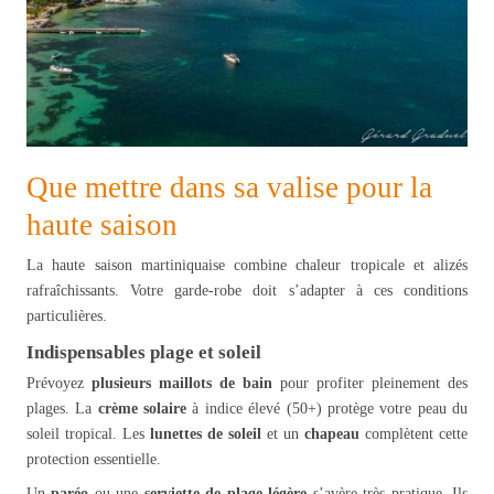
Que mettre dans sa valise pour la
haute saison
La haute saison martiniquaise combine chaleur tropicale et alizés
rafraîchissants. Votre garde-robe doit s’adapter à ces conditions
particulières.
Indispensables plage et soleil
Prévoyez
plusieurs maillots de bain
pour profiter pleinement des
plages. La
crème solaire
à indice élevé (50+) protège votre peau du
soleil tropical. Les
lunettes de soleil
et un
chapeau
complètent cette
protection essentielle.
Un
paréo
ou une
serviette de plage légère
s’avère très pratique. Ils