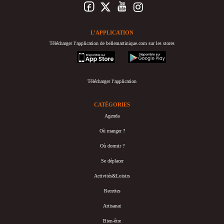
L’APPLICATION
Télécharger l’application de bellemartinique.com sur les stores
appstore
googleplay
Télécharger l’application
CATÉGORIES
Agenda
Où manger ?
Où dormir ?
Se déplacer
Activités&Loisirs
Recettes
Artisanat
Bien-être