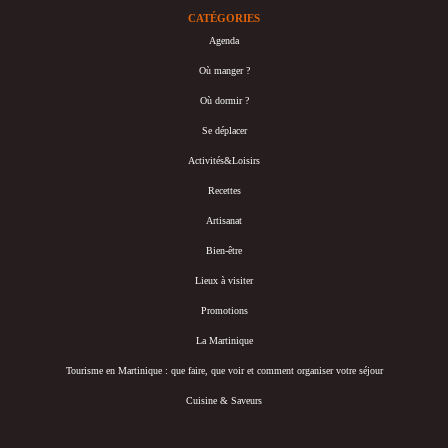
CATÉGORIES
Agenda
Où manger ?
Où dormir ?
Se déplacer
Activités&Loisirs
Recettes
Artisanat
Bien-être
Lieux à visiter
Promotions
La Martinique
Tourisme en Martinique : que faire, que voir et comment organiser votre séjour
Cuisine & Saveurs