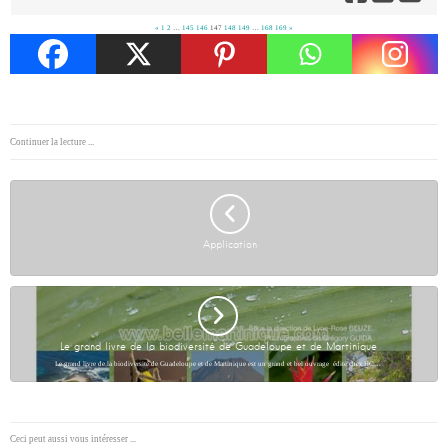
«
1
2
…
145
146
147
148
149
…
168
169
»
Continuer la lecture ...
Application
Le grand livre de la biodiversité de Guadeloupe et de Martinique
Le grand livre de la biodiversité de Guadeloupe et de Martinique est un grand et bel ouvrage édité chez HC…
Ceci peut aussi vous intéresser ...