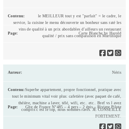
le MEILLEUR tout y est "parfait" = le cadre, le
service, la cuisine le menu découverte un bonheur sans raté les
vins de qualité à un prix abordables d’ailleurs un restaurant
Carte Blanche by Harold
qualité / prix sans comparaison en Martinique
Néris
Superbe appartement, propre fonctionnel, pratique avec
tout le minimum vital voir plus: cafetière (avec paquet de café,
théière, machine a laver, télé, wifi, etc.. etc.. Bref vs l avez
Gîte de France N°485 – 4 pers – 2 épis – Riviere Pilote
compris c est le top, nous sommes ravis. JE CONSEILLE
FORTEMENT.