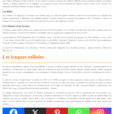
une certaine créolisation de leur mode de vie, les coolies ont réussi à conserver de nombreux éléments de leur patrimoine culturel. Les temples
hindous se repèrent aisément dans la campagne par la présence de mats tricolores arborant les drapeaux rouges et bleus et sous lesquels des
réceptacles accueillent offrandes, bougies et lampes à huile.
Les Békés :
Peu nombreux en Martinique. Ils forment une véritable caste. Les noms des grandes familles se retrouvent sur les façades de la majorité des
grandes entreprises de la Martinique. Ils contrôlent toujours en grands seigneurs la charpente économique de l’île. C’est-à-dire la culture et le
commerce de la banane, du sucre de canne et du rhum. Ils ont su aussi diversifier leurs activités.
Les Libanais et les Syriens :
Ils forment comme partout ailleurs une communauté dont l’activité essentielle est le commerce. Ils détiennent dans l’île la majeure partie des
magasins de bijoux, de tissus et de vêtements. Notamment, dans les grandes rues commerçantes de Fort de France.
Le recensement de 2010 comptabilise 394 193 habitants, pour 1 128 km², soit une densité de population de 349,4 habitants au km², contre
115 au niveau national. Mais les taux de natalité de plus en plus faibles s’ajoutant à l’émigration de plus en plus forte des jeunes martiniquais
en âge de travailler, explique la diminution de la population du département depuis 2006.
La plupart des Martiniquais sont catholiques. D’autres communautés religieuses sont cependant présentes : Eglise adventiste, Témoins de
Jéhovah, etc…
Les langues utilisées
En tant que département et région d’outre-mer (DROM), le français constitue la langue officielle sur l’île. Néanmoins, la grande majorité de la
population s’exprime aussi en créole, langue régionale composée de mots de diverses origines (français, anglais, africain, caraïbe, espagnol)
articulée par une syntaxe, une grammaire et une conjugaison d’origine africaine. Environ 5% des élèves suivent un enseignement du créole à
l’école.
Le statut du créole a changé depuis la création en 2000 d’un CAPES en langue et culture régionales, option créole. La langue créole est
enseignée dans le secondaire et à l’université des Antilles et la Guyane. En effet, une licence, un master et un doctorat de langue et culture
régionales option créole existent depuis une dizaine d’années sur le campus de Schœlcher. En 2007, l’écrivain Raphaël Confiant publie, aux
éditions Ibis rouge, le premier Dictionnaire créole martiniquais – français.
Les familles martiniquaises sont issues de l’histoire particulière du peuplement de cette île. Elles se caractérisent par une proportion non
négligeable de foyers monoparentaux. D’autre part, la famille en Martinique est souvent comprise ou définie comme une famille élargie qui
compte en son sein les « parents, amis et alliés ». Dans les chansons, les traditions, les proverbes, il est fait mention de la mère, femme « poto
mitan », poutre maîtresse dans le foyer. Cependant, les familles contemporaines sont majoritairement des familles où les deux parents sont
présents.