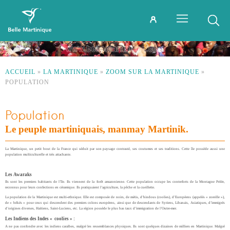
ACCUEIL
»
LA MARTINIQUE
»
ZOOM SUR LA MARTINIQUE
»
POPULATION
Population
Le peuple martiniquais, manmay Martinik.
La Martinique, un petit bout de la France qui séduit par son paysage contrasté, ses coutumes et ses traditions. Cette île possède aussi une
population multiculturelle et très attachante.
Les Awaraks
Ils sont les premiers habitants de l’île. Ils viennent de la forêt amazonienne. Cette population occupe les contreforts de la Montagne Pelée,
reconnus pour leurs confections en céramique. Ils pratiquaient l’agriculture, la pêche et la cueillette.
La population de la Martinique est multi-ethnique. Elle est composée de noirs, de métis, d’hindous (coolies), d’Européens (appelés « zoreille »),
de « békés » pour ceux qui descendent des premiers colons européens, ainsi que de descendants de Syriens, Libanais, Asiatiques, d’immigrés
d’origines diverses, Haïtiens, Saint-Luciens, etc. La région possède le plus bas taux d’immigration de l’Outre-mer.
Les Indiens des Indes « coolies » :
A ne pas confondre avec les indiens caraïbes, malgré les ressemblances physiques. Ils sont quelques dizaines de milliers en Martinique. Malgré