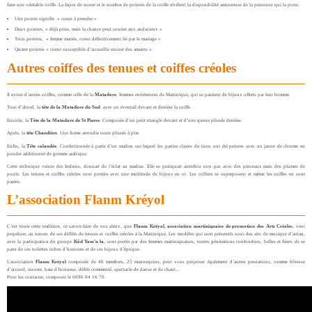
faire une véritable coiffe. La façon de nouer et le nombre de pointes de la coiffe révèlent la disponibilité amoureuse de la personne qui la porte.
Une pointe signifie » coeur à prendre »
Deux pointes, « déjà prise, mais la chance peut sourire aux audacieux »
Trois pointes, » femme mariée, coeur définitivement lié par le mariage »
Quatre pointes « coeur susceptible d’accueillir encore des amants ».
Autres coiffes des tenues et coiffes créoles
Il existe d’autres coiffes, comme celle de la
Matadore
, femmes entretenues de Martinique, qui se paraient de bijoux offerts par leur homme.
Tout d’abord, la
tête de la Matadore du Sud
avec un éventail devant et derrière la coiffe.
Ensuite, la
Tête de la Matadore de St Pierre
. Composée d’un petit triangle devant et d’une queue plissée derrière.
Après, la
tête Chaudière
. Une forme arrondie toute plissée à plat.
Enfin, la
Tête calandée
. Confectionnée à partir d’un madras sur lequel les parties claires du tissu ont été peintes avec un jaune de chrome en
poudre additionné de gomme arabique.
Cette technique venue des Indiens, donnait de l’éclat au madras. Elle se pratiquait autrefois non pas avec des pinceaux mais des plumes de
poule. Les tenues et coiffes créoles sont portées avec une multitude de bijoux en or. Les colliers se superposent et même les coiffes en sont
parées.
L’association
Flanm Kréyol
C’est toute cette tradition, ce savoir-faire de nos aïeux, que
Flanm Kréyol, association martiniquaise de promotion des Arts Créoles
, veut
perpétuer, au travers de ses défilés de tenues et coiffes créoles à la Martinique. Les modèles qui sont présentés sous des airs de musique d’antan,
avec la participation du groupe
Kôd Yam’n la
, sont portés par des femmes martiniquaises, toutes générations confondues, belles et fières de se
parer de ces toilettes riches d’histoires et de ces bijoux d’époque.
L’association
Flanm Kréyol
composée de 40 membres, 25 mannequins, peut vous proposer également d’autres prestations, comme hôtesse
d’accueil, escorte, haie d’honneur, défilé commenté, spectacle de danse et de chant…
Pour les contacter, composez le 0696 04 16 70.