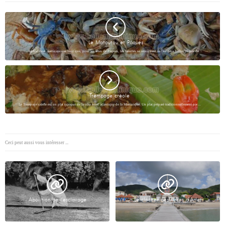
Le Matoutou et Pâques
La tradition martiniquaise veut que, pour les fêtes de Pâques, les familles se retrouvent sur les plus belles plages de…
Trempage créole
Le Trempage créole est un plat typique de la côte nord atlantique de la Martinique. Un plat préparé traditionnellement par…
Ceci peut aussi vous intéresser ...
Abolition de l’esclavage
Le clocher des Anses d’Arlet