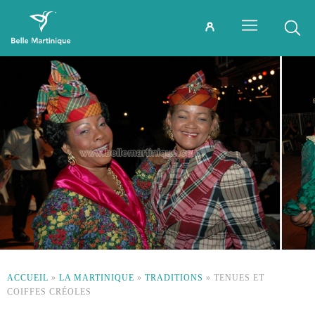
ACCUEIL
»
LA MARTINIQUE
»
TRADITIONS
»
TENUES ET
COIFFES CRÉOLES