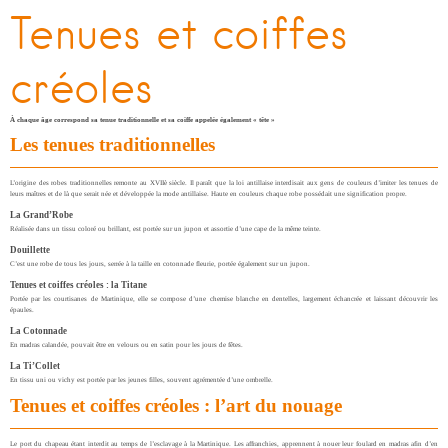
Tenues et coiffes
créoles
À chaque âge correspond sa tenue traditionnelle
et sa coiffe appelée également « tête »
Les tenues traditionnelles
L’origine des robes traditionnelles remonte au XVIIè siècle. Il paraît que la loi antillaise interdisait aux gens de couleurs d’imiter les tenues de
leurs maîtres et de là que serait née et développée la mode antillaise. Haute en couleurs chaque robe possédait une signification propre.
La Grand’Robe
Réalisée dans un tissu coloré ou brillant, est portée sur un jupon et assortie d’une cape de la même teinte.
Douillette
C’est une robe de tous les jours, serrée à la taille en cotonnade fleurie, portée également sur un jupon.
Tenues et coiffes créoles : la Titane
Portée par les courtisanes de Martinique, elle se compose d’une chemise blanche en dentelles, largement échancrée et laissant découvrir les
épaules.
La Cotonnade
En madras calandée, pouvait être en velours ou en satin pour les jours de fêtes.
La Ti’Collet
En tissu uni ou vichy est portée par les jeunes filles, souvent agrémentée d’une ombrelle.
Tenues et coiffes créoles : l’art du nouage
Le port du chapeau étant interdit au temps de l’esclavage à la Martinique. Les affranchies, apprennent à nouer leur foulard en madras afin d’en